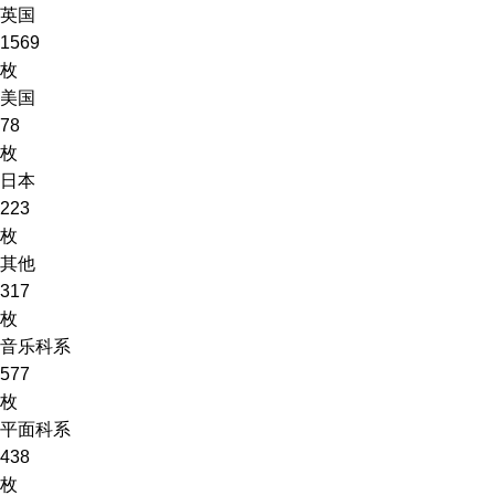
英国
1569
枚
美国
78
枚
日本
223
枚
其他
317
枚
音乐科系
577
枚
平面科系
438
枚