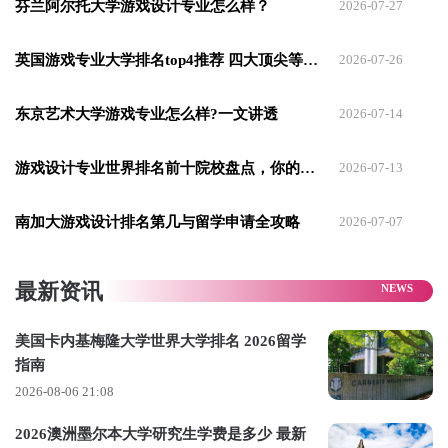
芬兰阿尔托大学游戏设计专业怎么样？
2026-07-27
英国游戏专业大学排名top4推荐 四大顶尖等你选
2026-07-26
徐同学作品集，未经授权禁止转载
东京艺术大学游戏专业怎么样?一文讲透
2026-07-14
相比较跨专业，
我更纠结的是读研还是直接找工作。
我向往英美院校，尤其
伦艺、皇艺那种强调批判性思维的培
游戏设计专业世界排名前十院校盘点，你的梦想起航地
2026-07-13
养，
想通过更广阔的数字媒体专业，构建属于自己的世界观表
达。
南加大游戏设计排名第几与留学申请全攻略
2026-07-07
想工作，一方面是基于现实就业情况的考虑，另一方面确实也
想试试
自己的想法运用到实际项目中会是什么效果。
最新资讯
答案，只能靠行动去验证。
美国卡内基梅隆大学世界大学排名 2026留学
指南
2026-08-06 21:08
02
2026澳洲墨尔本大学研究生学费是多少 最新