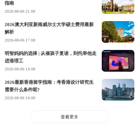
留学&就业，双赛道准备
指南
2026-08-06 21:08
既然纠结，那就“两条腿走路”。
2026澳大利亚新南威尔士大学硕士费用最新
大二，我开始同步准备作品集，一边瞄准英国院校，一边为秋
解析
招攒经验。
2026-08-06 17:08
我记得有一个项目磨了6个月，经历了选题推翻、实现方式重
明智妈妈的选择 | 从催孩子复读，到托举他走
构，几乎每天都在自我怀疑。很感谢董老师和陈老师对我的引
进港理工
导，特别是
思维上的启发，
他不断追问：“你想表达的核心是什
2026-08-06 14:08
么？这个形式真的是最优解吗？”
2026最新香港留学指南：考香港设计研究生
那种思维上的拉扯，后来成了我最宝贵的财富。等熬过这个阶
需要什么条件呢?
段，后面的项目反而越做越快，茅塞顿开。
2026-08-06 14:08
在斯芬克，我不觉得是在“辅导作品集”，更像是在上一所“设计
大学”——
真正的设计思维，是在这里长出来的。