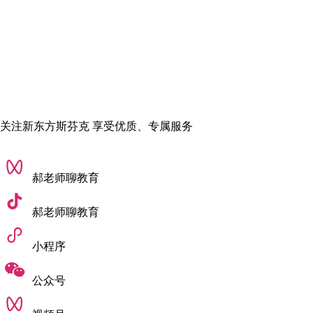
关注新东方斯芬克 享受优质、专属服务
徐同学作品集，未经授权禁止转载
这套作品集做完之后，我自己是非常满意的。我就去投了一些
郝老师聊教育
公司的秋招，虽然说没有拿到正式的offer，
但很幸运拿到了夏
郝老师聊教育
尔游戏地图方向的实习offer。
对当时的我来说，这枚offer的意义，不亚于名校录取信——它
小程序
意味着，行业认可了我的能力。
公众号