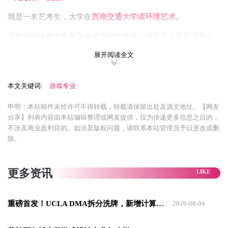
我是一名艺考生，大学在
西南交通大学读环境艺术。
虽然我申请的大多数字媒体方向的专业，但我个人其实没有太
多跨专业的感觉。因为课程里的
三维软件训练、空间叙事逻
展开阅读全文
辑，其实和数媒有相似之处。
而我真正被点燃的瞬间，是从接触手游到大型独立游戏时，原
本文关键词:
游戏专业
来故事不止能用文字和画笔讲，还能让玩家“走进去”。
申明：本站稿件未经许可不得转载，转载请保留出处及源文地址。【网友
分享】列表内容由本站编辑整理或网友提供，仅为传递更多信息之目的，
那一刻我确定：
游戏设计，就是我想做的交互艺术。
不涉及商业盈利目的。如涉及版权问题，请联系本站管理员予以更改或删
除。
更多资讯
重磅首发！UCLA DMA拆分洗牌，新增计算艺术/设计/游戏3个独立专业
2026-08-04