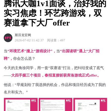
腾讯大咖1v1面谈，治好我的
实习焦虑！环艺跨游戏，双
赛道拿下大厂offer
斯芬克官网
2026-07-02 11:42:37
阅读量：497
当
“环境艺术”撞上“游戏设计”，
当
“出国读研”遇上“大厂招
聘”，
你会怎么选？
今天的主角徐同学，用一套“双赛道”打法，把纠结变成了底气
——
大四手握三个项目，春招直接斩获库洛游戏正式offer。
他说：“早规划给了我选择的机会，作品和项目经历成为了我的
名片和实力。”