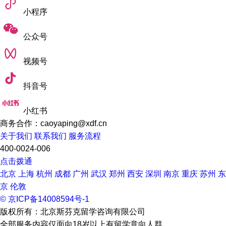
小程序
公众号
视频号
抖音号
小红书
商务合作：caoyaping@xdf.cn
关于我们
联系我们
服务流程
400-0024-006
点击拨通
北京
上海
杭州
成都
广州
武汉
郑州
西安
深圳
南京
重庆
苏州
东
京
伦敦
© 京ICP备14008594号-1
版权所有：北京斯芬克留学咨询有限公司
全部服务内容仅面向18岁以上有留学意向人群