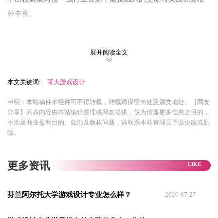
外丰富。
校内校外，截然不同的两种节奏
展开阅读全文
我是2025年秋季正式入学的，入学后最直观的感受是：
校内和
本文关键词:
哥大游戏设计
校外有着截然不同的节奏
。
校园内部节奏飞快，身边每一位同学都有自己的课业、研究课
申明：本站稿件未经许可不得转载，转载请保留出处及源文地址。【网友
分享】列表内容由本站编辑整理或网友提供，仅为传递更多信息之目的，
题、实验室项目，大家步履匆匆，永远有忙不完的任务。
不涉及商业盈利目的。如涉及版权问题，请联系本站管理员予以更改或删
除。
更多资讯
芬兰阿尔托大学游戏设计专业怎么样？
2026-07-27