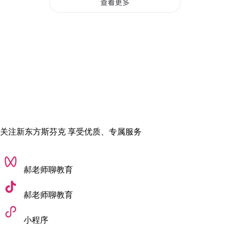
思维与能力的双重蜕变
在哥大的学习，从思维与实操两个维度，给我带来了截然不同
的成长。
思维认知上，成套、体系化的教育理论学习打破了我对传统娱
关注新东方斯芬克 享受优质、专属服务
乐游戏设计的固有局限。
我不再只单纯追求玩法与剧情，而是
习惯站在用户学习成长的视角搭建游戏框架
，慢慢沉淀出专属
郝老师聊教育
于自己、区别于纯商业游戏设计者的独特设计思路。
郝老师聊教育
实操能力上，
在实验室对接跨部门、外部合作方的项目经历，
打磨了我的沟通协调与需求对接能力
。
小程序