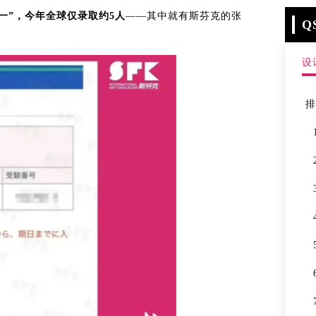
一”，今年全球仅录取约5人
——其中就有斯芬克的张
Q
设