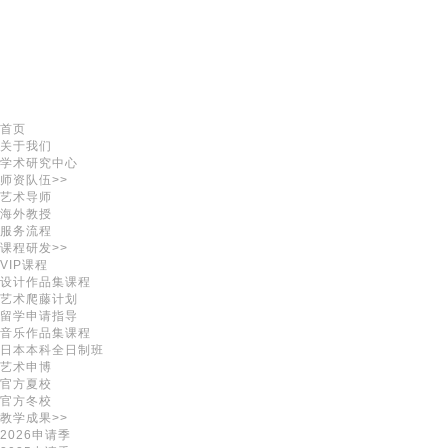
首页
关于我们
学术研究中心
师资队伍>>
艺术导师
海外教授
服务流程
课程研发>>
VIP课程
设计作品集课程
艺术爬藤计划
留学申请指导
音乐作品集课程
日本本科全日制班
艺术申博
官方夏校
官方冬校
教学成果>>
2026申请季