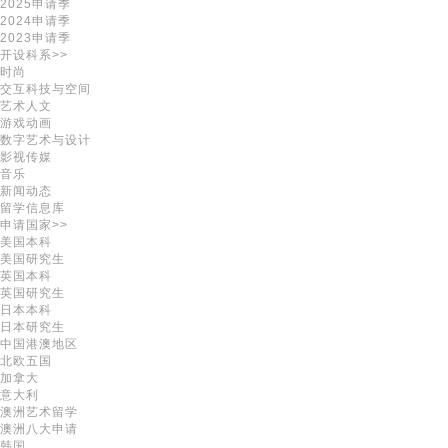
2025申请季
2024申请季
2023申请季
开设科系>>
时尚
交互科技与空间
艺术人文
游戏动画
数字艺术与设计
影视传媒
音乐
新闻动态
留学信息库
申请国家>>
美国本科
美国研究生
英国本科
英国研究生
日本本科
日本研究生
中国港澳地区
北欧五国
加拿大
意大利
澳洲艺术留学
澳洲八大申请
韩国