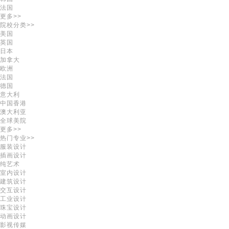
法国
更多>>
院校分类>>
美国
英国
日本
加拿大
欧洲
法国
德国
意大利
中国香港
澳大利亚
全球美院
更多>>
热门专业>>
服装设计
插画设计
纯艺术
室内设计
建筑设计
交互设计
工业设计
珠宝设计
动画设计
影视传媒