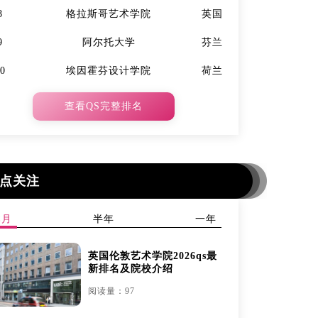
8
格拉斯哥艺术学院
英国
7
9
阿尔托大学
芬兰
9
10
埃因霍芬设计学院
荷兰
10
查看QS完整排名
点关注
本月
半年
一年
英国伦敦艺术学院2026qs最
新排名及院校介绍
阅读量：97