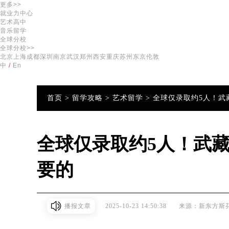
更多>>
就业力中心
艺术高中
音乐留学
全球分校
全球分校>>
北京
上海
成都
深圳
南京
武汉
郑州
西安
重庆
苏州
东京
伦敦
中
/
En
首页 >
留学攻略 >
艺术留学 >
全球仅录取约5人！武
全球仅录取约5人！武
要的
播报文章
2025-10-23 14:50:38
来源：新东方斯