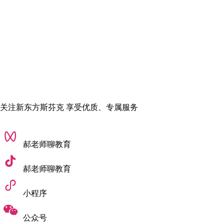
• 物理学与天文学专业：
2024年完全大学指南（CUG）中，该专
业在英国大学排名第 41 。
4 金融与商业分析
•
2023年，
经济学和计量经济学在QS世界大学排名中位居全球
84名。
关注新东方斯芬克 享受优质、专属服务
郝老师聊教育
郝老师聊教育
小程序
公众号