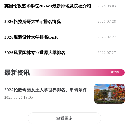
英国伦敦艺术学院2026qs最新排名及院校介绍
2026-08-03
复学等，学生将在现代化的牙科实验室和临床环境中接受专业
培训。
2026格拉斯哥大学qs排名情况
2026-07-28
2 法学院
2026服装设计大学排名top10
2026-07-27
法学院成立于1965年，一直是QMUL的王牌学院之一
，在SSRN
顶级国际法学院排名中
高居全球第14名
，
在2024年QS世界大学
2026风景园林专业世界大学排名
2026-07-27
学科排名中位列世界第38位。
3 科学与工程学院
最新资讯
• 材料科学与工程专业：在最新的英国《完全大学指南》学科排
名中位列全英第 4 。
2025伦敦玛丽女王大学世界排名、申请条件
• 电子工程与计算机科学专业：
学院是英国同类学院中历史最悠
2025-05-26 18:05
久的学院之一，
早在 1968 年就开始开设计算机科学相关课程，
并帮助建立了英国第一个互联网节点，提供第一个 UNIX 计算
机工作站给学生使用，在计算机领域具有极强的实力。