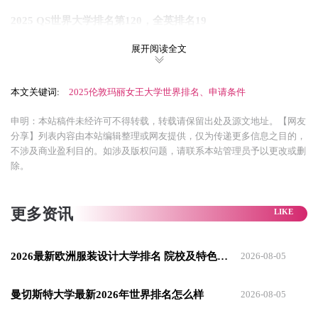
2025 QS世界大学排名第120，全英排名19
2025 U.S. News世界大学排名第92
展开阅读全文
2025 THE世界大学排名第141
本文关键词:
2025伦敦玛丽女王大学世界排名、申请条件
2024年《完全大学指南》排名全英第45名
申明：本站稿件未经许可不得转载，转载请保留出处及源文地址。【网友
优势专业
分享】列表内容由本站编辑整理或网友提供，仅为传递更多信息之目的，
不涉及商业盈利目的。如涉及版权问题，请联系本站管理员予以更改或删
1 医学和牙医专业
除。
• 医学专业：
在 2024 QS 世界大学学科排名中，医学专业位居全
球 Top 57。课程注重理论与实践相结合，培养学生的临床技能
更多资讯
和科研能力，为学生未来从事医学工作或医学研究打下坚实基
础。
2026最新欧洲服装设计大学排名 院校及特色解析
2026-08-05
• 牙医学专业：
在 2024 QS 世界大学学科排名中，牙医学专业位
曼切斯特大学最新2026年世界排名怎么样
居全球 Top 16，是该校的王牌专业之一。专业课程涵盖了口腔
2026-08-05
医学的各个领域，包括口腔解剖学、生理学、病理学、口腔修