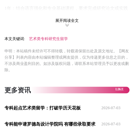
1年：结合语言强化和专业基础课程，要求完成研究论文或实践
项目，适合大多数三年制专科生（平均成绩70%+）
展开阅读全文
1.5年：课程内容增加了核心学科基础模块（例如，商科预科补
充微观经济学、统计学等），适合跨专业学习、成人教育大专
本文关键词:
艺术类专科研究生留学
生或平均成绩低于65%的学生
申明：本站稿件未经许可不得转载，转载请保留出处及源文地址。【网友
分享】列表内容由本站编辑整理或网友提供，仅为传递更多信息之目的，
⭕申请条件：
不涉及商业盈利目的。如涉及版权问题，请联系本站管理员予以更改或删
✅必须是全日制大专毕业生，部分专业接受自考或成人教育
除。
✅均分达到70%以上，部分专业要求75%
更多资讯
✅雅思5.5-6.0，且各项小分不低于5.0，或者达到同等水平的语
言能力（可选择参加语言班）
专科起点艺术类留学：打破学历天花板
2026-07-03
✅部分专业需要申请人具备相关领域的工作经验
⭕申请时间（以2026年2月入学为例）：
专科能申请罗德岛设计学院吗 有哪些录取要求
2026-07-03