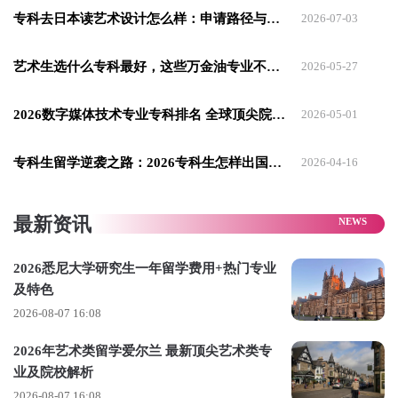
2025年4-6月：
专科去日本读艺术设计怎么样：申请路径与院校选择全解析
2026-07-03
明确目标院校及专业，完成大专成绩单（中英文公证，必须包
含GPA计算说明），准备备考雅思
艺术生选什么专科最好，这些万金油专业不容错过！
2026-05-27
2025年7-10月：
2026数字媒体技术专业专科排名 全球顶尖院校推荐
2026-05-01
7月-8月提交申请材料；9月跟进申请状态，部分院校可能需要
补充课程大纲，若语言成绩未达标，需确认配语言班的时长‘10
专科生留学逆袭之路：2026专科生怎样出国留学
2026-04-16
月收到录取offer
2025年11-12月：
最新资讯
接受录取通知书，支付学费定金；办理签证，准备GTE陈述材
2026悉尼大学研究生一年留学费用+热门专业
料，需要阐述学业的连续性；预定宿舍；做好行前准备
及特色
2026-08-07 16:08
2026年艺术类留学爱尔兰 最新顶尖艺术类专
业及院校解析
2026-08-07 16:08