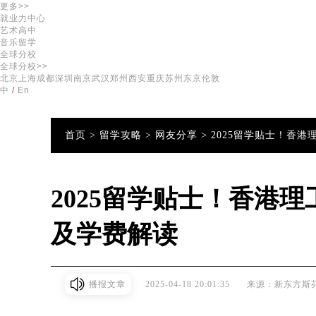
更多>>
就业力中心
艺术高中
音乐留学
全球分校
全球分校>>
北京
上海
成都
深圳
南京
武汉
郑州
西安
重庆
苏州
东京
伦敦
中
/
En
首页 >
留学攻略 >
网友分享 >
2025留学贴士！香
2025留学贴士！香港
及学费解读
播报文章
2025-04-18 20:01:35
来源：新东方斯