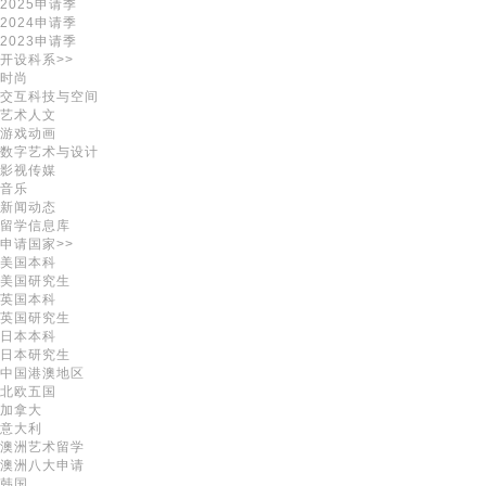
2025申请季
2024申请季
2023申请季
开设科系>>
时尚
交互科技与空间
艺术人文
游戏动画
数字艺术与设计
影视传媒
音乐
新闻动态
留学信息库
申请国家>>
美国本科
美国研究生
英国本科
英国研究生
日本本科
日本研究生
中国港澳地区
北欧五国
加拿大
意大利
澳洲艺术留学
澳洲八大申请
韩国