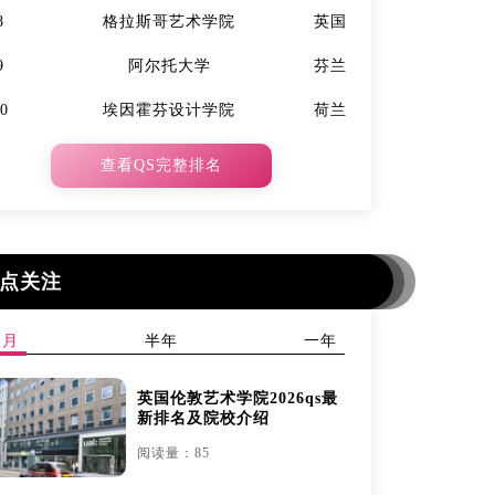
8
格拉斯哥艺术学院
英国
7
9
阿尔托大学
芬兰
9
10
埃因霍芬设计学院
荷兰
10
查看QS完整排名
点关注
本月
半年
一年
英国伦敦艺术学院2026qs最
新排名及院校介绍
阅读量：85