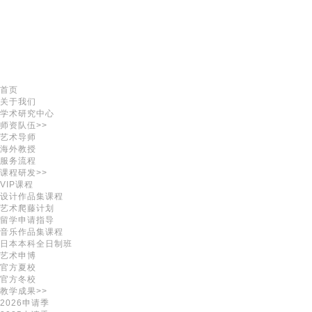
首页
关于我们
学术研究中心
师资队伍>>
艺术导师
海外教授
服务流程
课程研发>>
VIP课程
设计作品集课程
艺术爬藤计划
留学申请指导
音乐作品集课程
日本本科全日制班
艺术申博
官方夏校
官方冬校
教学成果>>
2026申请季