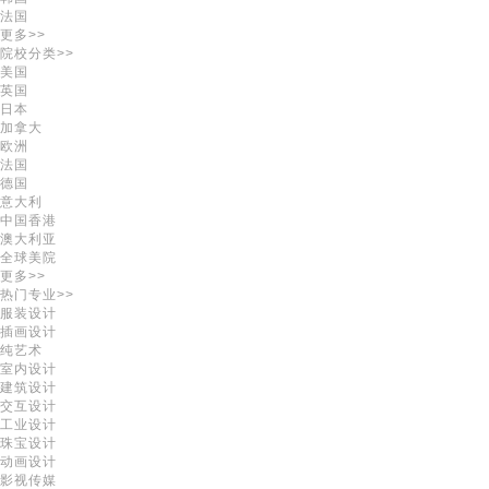
法国
更多>>
院校分类>>
美国
英国
日本
加拿大
欧洲
法国
德国
意大利
中国香港
澳大利亚
全球美院
更多>>
热门专业>>
服装设计
插画设计
纯艺术
室内设计
建筑设计
交互设计
工业设计
珠宝设计
动画设计
影视传媒