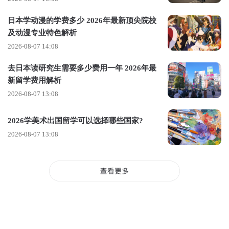
⭕电影制作艺术硕士
日本学动漫的学费多少 2026年最新顶尖院校
及动漫专业特色解析
● 学费
2026-08-07 14:08
全日制2年（122,000港币/年）非全日制3-4年（81,400港币/年）
去日本读研究生需要多少费用一年 2026年最
● 一般要求
新留学费用解析
✓ 学院相关学科的学士学位（荣誉）学位；或获得认可机构的
2026-08-07 13:08
相关学科学士学位；或来自学院或其他认可机构的同等标准的
2026学美术出国留学可以选择哪些国家?
其他资格；
2026-08-07 13:08
✓ 雅思5.5分或以上、托福网考 (TOEFL iBT) 成绩达到59分或以
上（来自学院认可的考试中心）。
● 特定要求
✓ 申请人应拥有视觉艺术、媒体与传播、多媒体、戏剧、创意
写作、艺术与商业管理、法律、新闻学、音乐作曲、电影研究
和教育等相关学科的学士学位，并能展示相关作品技能、经验