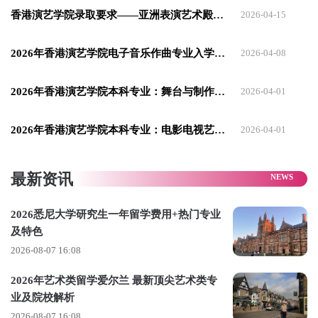
专上学院所颁发之相关学士学位；或与上述水平相等之学历；
香港演艺学院录取要求——亚洲表演艺术殿堂的"通关密码"
2026-04-15
✓ 雅思考试5.5或以上；或于托福（须于演艺学院认可之试场应
考）79分或以上之成绩。
2026年香港演艺学院电子音乐作曲专业入学条件解析
2026-04-08
●
特定要求
2026年香港演艺学院本科专业：舞台与制作艺术主修方向&就业方向
2026-04-01
✓ 学院会根据申请者得个人选修计划，要求申请者具备一定水
平之中文理解及书写能力。
2026年香港演艺学院本科专业：电影电视艺术主修方向&就业方向
2026-04-01
✓ 主修应用剧场、戏剧与教育申请者须持有教育、社会工作或
相关得学位，以及不少于两年的戏剧教育或应用剧场经验。
最新资讯
✓ 主修剧场构作申请者须持有艺术及人文学科、舞台或创意艺
2026悉尼大学研究生一年留学费用+热门专业
术相关的学位，亦会考虑申请者的相关工作及创作经验。
及特色
2026-08-07 16:08
✓ 主修编剧申请者须具备良好的中文理解及写作能力。
✓ 申请导演专业、编剧及剧场构作专业、应用剧场专业、戏剧
2026年艺术类留学爱尔兰 最新顶尖艺术类专
业及院校解析
与教育专业还需要提供至少一项专业证明（如下）：
2026-08-07 16:08