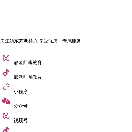
或能力。
✓ 除一般入学要求外，申请者须提交以下资料（如下）：
关注新东方斯芬克 享受优质、专属服务
郝老师聊教育
郝老师聊教育
⭕舞台及制作艺术硕士
小程序
● 学费
全日制2年（101,000港币/年）非全日制3-4年（67,400港币/年）
公众号
● 入学要求
视频号
申请人的学士学位或同等学历的总体课程成绩应达到 B（3.0）