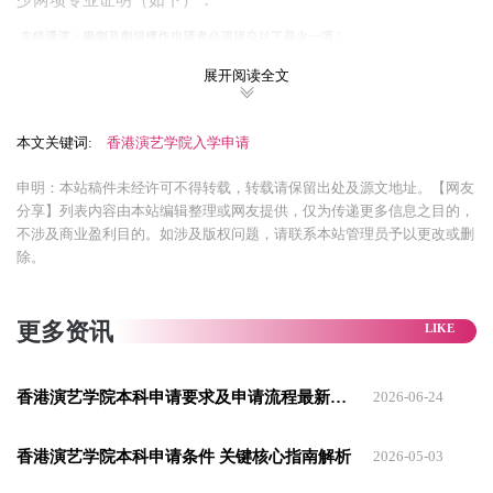
展开阅读全文
本文关键词:
香港演艺学院入学申请
申明：本站稿件未经许可不得转载，转载请保留出处及源文地址。【网友
分享】列表内容由本站编辑整理或网友提供，仅为传递更多信息之目的，
不涉及商业盈利目的。如涉及版权问题，请联系本站管理员予以更改或删
除。
⭕戏剧艺术硕士
更多资讯
● 学费
全日制2年（101,000港币/年）非全日制3-4年（67,400港币/年）
香港演艺学院本科申请要求及申请流程最新全解析
2026-06-24
● 入学要求
香港演艺学院本科申请条件 关键核心指南解析
2026-05-03
✓ 持有演艺学院颁发之相关学士学位；或持有演艺学院认可的