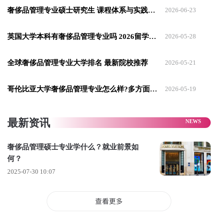
奢侈品管理专业硕士研究生 课程体系与实践路径探索
2026-06-23
随着奢侈品行业的数字化转型、可持续发展实践的普及以及个
性化服务需求的增加，这一行业正在迅速发展。通过奢侈品管
英国大学本科有奢侈品管理专业吗 2026留学院校了解下
2026-05-28
理硕士课程的系统学习，你将掌握应对这些变化的专业知识和
工具，为自己的职业发展奠定坚实的基础。
全球奢侈品管理专业大学排名 最新院校推荐
2026-05-21
根据毕业生的潜在职位与经验水平，奢侈品管理领域提供了广
哥伦比亚大学奢侈品管理专业怎么样?多方面梳理
2026-05-19
泛的职业机会：
起步阶段职位（薪资范围约为€42,000-€70,000/年）
最新资讯
✅奢侈品零售买手：负责挑选符合品牌定位的产品，并对市场需
求进行预测和分析。
奢侈品管理硕士专业学什么？就业前景如
何？
✅时尚与奢侈品公关专家：通过活动策划和媒体传播提升品牌形
2025-07-30 10:07
象。
✅奢侈品牌营销专员：制定推广策略，吸引目标客户，增强品牌
影响力。