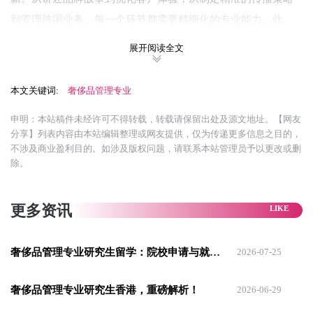
到管理跨国业务，每一个环节都需要精细化的专业能力。此
外，你还将学习如何应对奢侈品市场中的关键挑战，如可持续
展开阅读全文
发展趋势、休闲化设计浪潮，以及奢侈品牌如何在变化中维持
其高端定位。
本文关键词:
奢侈品管理专业
如果你对奢侈品市场充满好奇，想了解从品牌战略到市场分析
申明：本站稿件未经许可不得转载，转载请保留出处及源文地址。【网友
的各个细节，同时希望以创新的方式探索行业未来，这个学位
分享】列表内容由本站编辑整理或网友提供，仅为传递更多信息之目的，
不涉及商业盈利目的。如涉及版权问题，请联系本站管理员予以更改或删
将是你的绝佳选择。
除。
二．奢侈品管理硕士：值得投资的未来职
更多资讯
业
奢侈品管理硕士不仅是一项专业学位，更是一笔长远的职业投
奢侈品管理专业研究生留学：院校申请与就业指南
2026-07-25
资。虽然这一学位需要较高的财务投入，并且对个人的专业背
景和奉献精神有很高要求，但它也为进入高端市场提供了独特
奢侈品管理专业研究生香港，重磅解析！
2026-06-29
的优势和丰厚的回报。