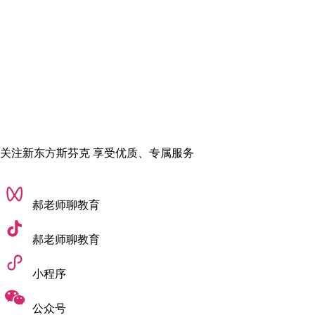
✅采购经理：管理奢侈品牌供应链，确保高品质原材料的供应。
✅零售销售主管：负责奢侈品门店的日常运营，带领团队实现销
售目标。
经验积累后职位（薪资范围约为€70,000-€130,000/年）
✅奢侈品牌营销主管：管理全球范围内的品牌推广活动，提升品
牌价值和市场份额。
关注新东方斯芬克 享受优质、专属服务
✅全球采购主管：负责奢侈品品牌的全球采购战略，确保供应链
高效且符合可持续发展要求。
郝老师聊教育
✅奢侈品行业顾问：为品牌提供市场洞察与运营优化方案。
郝老师聊教育
✅奢侈品销售总监：制定并执行奢侈品的整体销售战略，管理全
球或区域销售团队。
小程序
长期职业愿景
公众号
随着经验的不断积累，你还有机会跻身奢侈品牌的高级管理