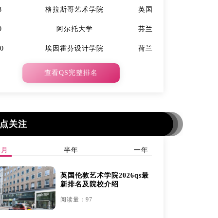
8
格拉斯哥艺术学院
英国
7
9
阿尔托大学
芬兰
9
10
埃因霍芬设计学院
荷兰
10
查看QS完整排名
点关注
本月
半年
一年
英国伦敦艺术学院2026qs最
新排名及院校介绍
阅读量：97