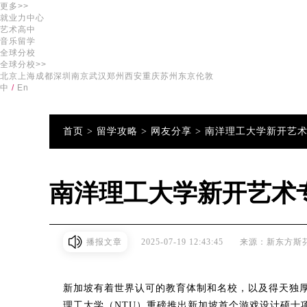
更多>>
就业力中心
艺术高中
音乐留学
全球分校
全球分校>>
北京
上海
成都
深圳
南京
武汉
郑州
西安
重庆
苏州
东京
伦敦
中
/
En
首页 >
留学攻略 >
网友分享 >
南洋理工大学新开艺
南洋理工大学新开艺术
播报文章
2025-07-19 12:43:45
来源：新东方斯
新加坡有着世界认可的教育体制和名校，以及得天独
理工大学（NTU）重磅推出新加坡首个游戏设计硕士项目 