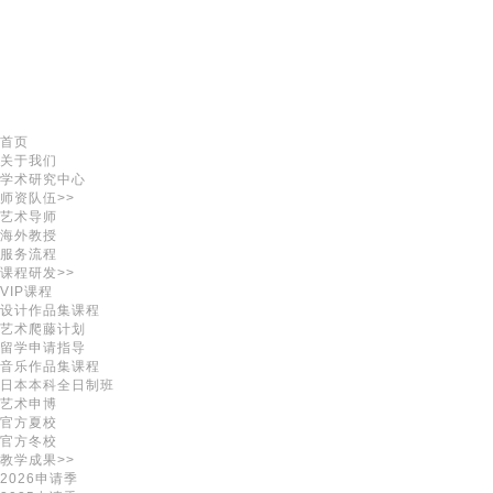
首页
关于我们
学术研究中心
师资队伍>>
艺术导师
海外教授
服务流程
课程研发>>
VIP课程
设计作品集课程
艺术爬藤计划
留学申请指导
音乐作品集课程
日本本科全日制班
艺术申博
官方夏校
官方冬校
教学成果>>
2026申请季