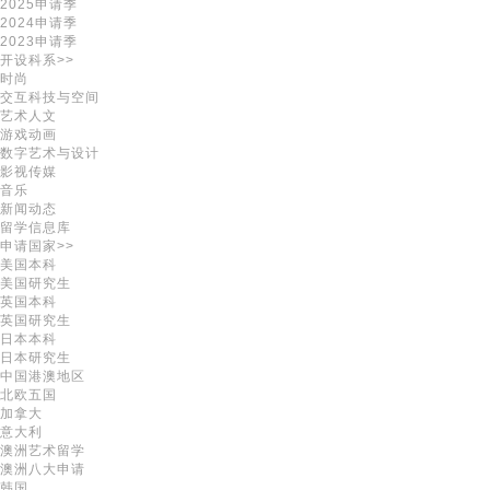
2025申请季
2024申请季
2023申请季
开设科系>>
时尚
交互科技与空间
艺术人文
游戏动画
数字艺术与设计
影视传媒
音乐
新闻动态
留学信息库
申请国家>>
美国本科
美国研究生
英国本科
英国研究生
日本本科
日本研究生
中国港澳地区
北欧五国
加拿大
意大利
澳洲艺术留学
澳洲八大申请
韩国