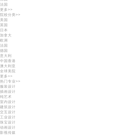
法国
更多>>
院校分类>>
美国
英国
日本
加拿大
欧洲
法国
德国
意大利
中国香港
澳大利亚
全球美院
更多>>
热门专业>>
服装设计
插画设计
纯艺术
室内设计
建筑设计
交互设计
工业设计
珠宝设计
动画设计
影视传媒