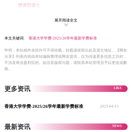
‌授课型硕士‌
‌热门专业
：商科如港大金融硕士46.2万港元，港中文会计硕士
展开阅读全文
39万港元。
‌新兴交叉学科‌
：如新开设的数字城市管理硕士(MDUM)学费28
本文关键词:
香港大学学费-2025/26学年最新学费标准
万港元，雅思仅需6.0分，但申请截止时间紧(2025年4月25日)。
申明：本站稿件未经许可不得转载，转载请保留出处及源文地址。【网友
‌文科与研究型课程‌
：如教育学硕士12万港元、中国研究硕士15
分享】列表内容由本站编辑整理或网友提供，仅为传递更多信息之目的，
不涉及商业盈利目的。如涉及版权问题，请联系本站管理员予以更改或删
万港元。
除。
‌研究型硕士‌
更多资讯
因政府补贴，学费稳定在4.2万港元/年
2025-26学年香港大学的学费均有涨幅，但是涨幅程度不同，具
香港大学学费-2025/26学年最新学费标准
2025-04-15
体请查看官方网站了解。
住宿费用：
最新资讯
住宿费大约1.729万港币—5万港币之间，约合人民币1.6-4.6万