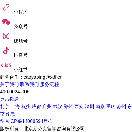
(2)理工科
小程序
统计学硕士：HK$228,000(约合人民币21.3万)
计算机科学硕士、电子商务和互联网计算硕士：HK$320,000(约
公众号
合人民币29.9万)
视频号
数据科学硕士：HK$324,000(约合人民币30.2万)
抖音号
金融技术与数据分析硕士、人工智能硕士：HK$360,000(约合人
民币33.6万)
小红书
商务合作：caoyaping@xdf.cn
(3)文科
关于我们
联系我们
服务流程
400-0024-006
教育学：
点击拨通
不包括IB相关专业：HK$115,350(约合人民币10.8万)
北京
上海
杭州
成都
广州
武汉
郑州
西安
深圳
南京
重庆
苏州
东
京
伦敦
包括IB相关专业：HK$124,350(约合人民币11.6万)
© 京ICP备14008594号-1
新闻学硕士：HK$255,000(约合人民币23.8万)
版权所有：北京斯芬克留学咨询有限公司