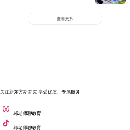
学习材料：约HK$3,000-5,000/年(人民币2,750-4,600)
基本生活用品：约HK$12,000(人民币11,000)
除了以上必要支出，还需要考虑如学术社交等隐性支出
香港大学部分热门专业学费
(1)商科
会计硕士、气候治理与风险管理硕士、经济学硕士、市场营销
硕士：HK$360,000(约合人民币33.2万)
全球管理硕士、商业分析硕士：HK$390,000(约合人民币36.4
关注新东方斯芬克 享受优质、专属服务
万)
金融硕士、金融科技金融硕士：HK$462,000(约合人民币43.2
郝老师聊教育
万)
郝老师聊教育