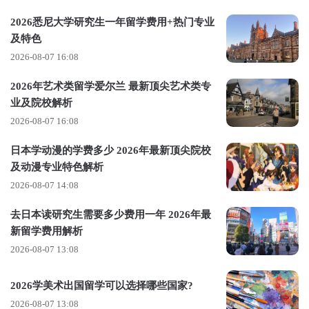
元/年。
2026悉尼大学研究生一年留学费用+热门专业
及特色
校内宿舍
大约1.7万-3.8万港元/年，但硕士生申请成功率低，仅
2026-08-07 16:08
15%。
2026年艺术类留学爱尔兰 最新顶尖艺术类专
校外租房
：港岛/九龙单间1.2万-1.8万港元/月。
业及院校解析
新界合租人均5000-8000港元/月。
2026-08-07 16:08
生活费：
日本学动漫的学费多少 2026年最新顶尖院校
及动漫专业特色解析
生活费用大约为5万港币/年，约合人民币4.6万元/年。
2026-08-07 14:08
年均约5万-6万港元，含饮食，如选择自己做饭，成本会降至
去日本读研究生需要多少费用一年 2026年最
3000港元/月
新留学费用解析
交通月均400港元
2026-08-07 13:08
必要开支：
2026学美术出国留学可以选择哪些国家?
医疗保险：约HK$2,000/年(人民币1,830)
2026-08-07 13:08