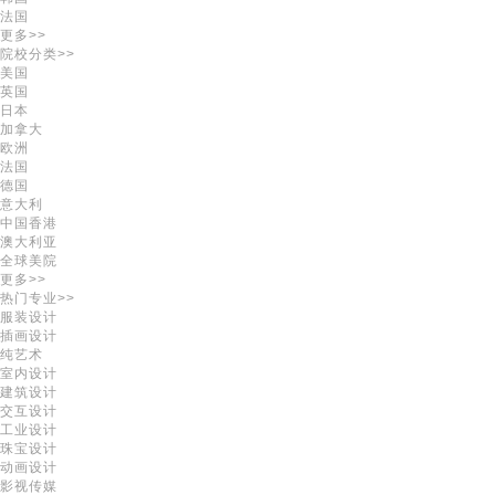
法国
更多>>
院校分类>>
美国
英国
日本
加拿大
欧洲
法国
德国
意大利
中国香港
澳大利亚
全球美院
更多>>
热门专业>>
服装设计
插画设计
纯艺术
室内设计
建筑设计
交互设计
工业设计
珠宝设计
动画设计
影视传媒