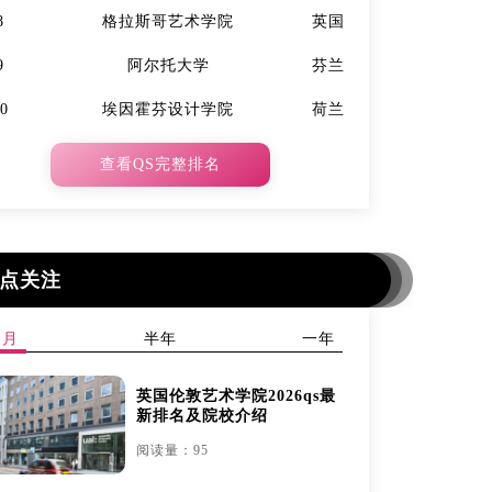
8
格拉斯哥艺术学院
英国
7
9
阿尔托大学
芬兰
9
10
埃因霍芬设计学院
荷兰
10
查看QS完整排名
点关注
本月
半年
一年
英国伦敦艺术学院2026qs最
新排名及院校介绍
阅读量：95