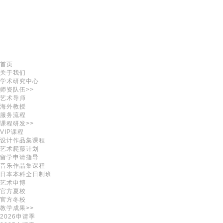
首页
关于我们
学术研究中心
师资队伍>>
艺术导师
海外教授
服务流程
课程研发>>
VIP课程
设计作品集课程
艺术爬藤计划
留学申请指导
音乐作品集课程
日本本科全日制班
艺术申博
官方夏校
官方冬校
教学成果>>
2026申请季