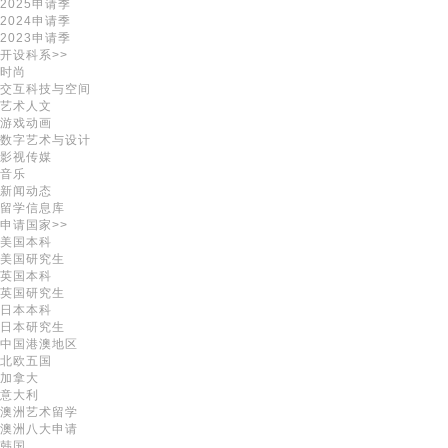
2025申请季
2024申请季
2023申请季
开设科系>>
时尚
交互科技与空间
艺术人文
游戏动画
数字艺术与设计
影视传媒
音乐
新闻动态
留学信息库
申请国家>>
美国本科
美国研究生
英国本科
英国研究生
日本本科
日本研究生
中国港澳地区
北欧五国
加拿大
意大利
澳洲艺术留学
澳洲八大申请
韩国