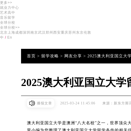
更多>>
就业力中心
艺术高中
音乐留学
全球分校
全球分校>>
北京
上海
成都
深圳
南京
武汉
郑州
西安
重庆
苏州
东京
伦敦
中
/
En
首页 >
留学攻略 >
网友分享 >
2025澳大利亚国立大
2025澳大利亚国立大
播报文章
2025-03-24 11:45:06
来源：新东方斯
澳大利亚国立大学是澳洲“八大名校”之一，世界顶尖
里小编为您整理了澳大利亚国立大学留学条件的相关