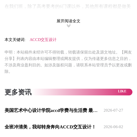
在我们班，除了高考要考的6门课以外，其他所有课程都是做美
术训练，没有体育课，没有音乐课，每天反复打磨素描、速写
展开阅读全文
和色彩。
我的文化课成绩一直不错，美术功底也扎实，按照既定轨迹，
本文关键词:
ACCD交互设计
只要坚持下去，拿到清美、央美的录取并非难事。可我却产生
申明：本站稿件未经许可不得转载，转载请保留出处及源文地址。【网友
了疑问：
为什么要这样画？我学习的这些对我以后想做的工作
分享】列表内容由本站编辑整理或网友提供，仅为传递更多信息之目的，
帮助大吗？
不涉及商业盈利目的。如涉及版权问题，请联系本站管理员予以更改或删
除。
我咨询了身边的学长学姐，
如果以后要深入到某个行业去做设
计师，真正需要的是能落地的独立思考能力
。
更多资讯
后面我了解到，
国外的课程是比较鼓励这种思考方式的，会追
问学生：为什么做这个设计？这个设计能为社会带来什么？
美国艺术中心设计学院accd学费与生活费 最新全解析
2026-07-27
于是，
我决定去试一试留学这条路
。
全班冲清美，我却转身奔向ACCD交互设计！
2026-06-02