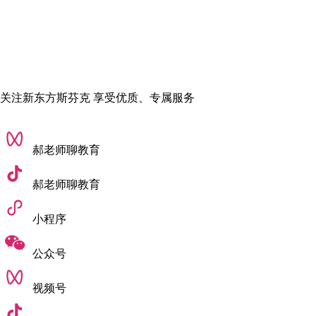
究有限，如果你什么都想要就会什么都没有
。
于是高二下学期，我终于下定决心孤注一掷：
正式“脱产”，从
学校的课堂里走出来，全身心投入到留学作品集的准备中
。
关注新东方斯芬克 享受优质、专属服务
03
从初期迷茫到全心投入创作
郝老师聊教育
本以为脱产之后，就能摆脱分心的困扰，安心准备作品集，可
郝老师聊教育
真正脱离学校、全力准备申请后，新的焦虑又扑面而来。
小程序
起初我想
英美双申
，但
两国的作品集要求差异很大，格式、侧
重点都完全不同
。我需要准备两套完全不同的作品集，光是想
公众号
想工作量，就让我无比崩溃。
视频号
另外，我又是
零基础做工业交互设计
，
刚开始做作品集很迷
茫，根本不知道该做什么
，也会怀疑自己做的会不会很差。