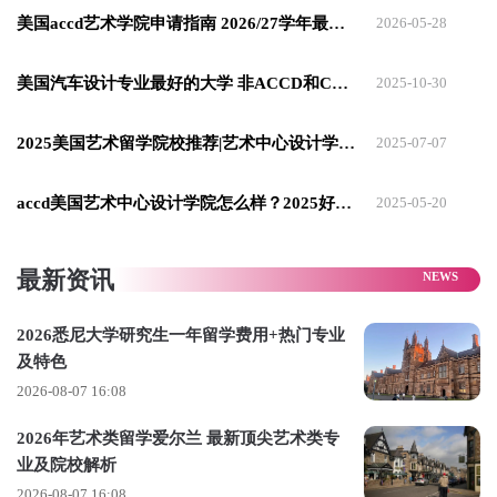
02
美国accd艺术学院申请指南 2026/27学年最新版
2026-05-28
从“双轨并行”到“孤注一掷”
美国汽车设计专业最好的大学 非ACCD和CCS莫属！
2025-10-30
确定留学目标后，我并没有立刻脱离学校，而是选择了
“双轨并
2025美国艺术留学院校推荐|艺术中心设计学院accd
2025-07-07
行”：一边在学校完成文化课和艺考训练，一边准备留学作品
集
。
accd美国艺术中心设计学院怎么样？2025好申请吗？
2025-05-20
那段日子，是我整个留学准备过程中最煎熬、最忙碌的时光。
清美班的学习强度本就远超普通班级，每天的文化课和专业课
最新资讯
排得满满当当，几乎没有空闲时间。而作品集准备，又是一件
极其耗费精力的事，从灵感构思、方案设计，到软件操作、模
2026悉尼大学研究生一年留学费用+热门专业
及特色
型制作，每一步都需要大量的时间打磨。
2026-08-07 16:08
2026年艺术类留学爱尔兰 最新顶尖艺术类专
业及院校解析
2026-08-07 16:08