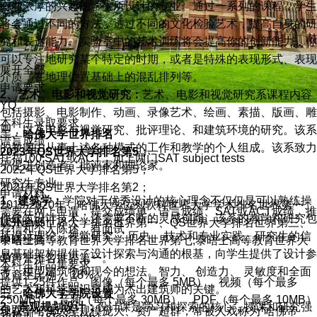
有着浓厚的兴趣的学生所设计的专业。通过一系列的课程，学生
将会通过不同的方法，透过不同的文化检验艺术，提高自身的研
究和表达能力。实验室中的艺术训练将会提高你的创新能力，你
可以专注地研究某个特定的时期，或者是特殊的表现形式、表现
展开全部
介质，在地理位置基础上的混乱排列等。
申请要求
2、
艺术、电影和视觉研究：
艺术、电影和视觉研究系课程内容
YQ
包括摄影、电影制作、动画、录像艺术、绘画、素描、版画、雕
本科生录取要求
塑，以及电影与视觉研究、批评理论、和建筑环境的研究。该系
二、哈佛大学世界排名
语言成绩
的教师由从事上述各种模式的工作和教学的个人组成。该系致力
2023年QS世界大学排名第5；
托福100;SAT或ACT，加上两门SAT subject tests
于促进创造者、批评家和理论家。
2022年QS世界大学排名第5；
研究生专业
2021年QS世界大学排名第2；
申请材料
1、建筑学：
学院对于优秀设计的核心理念不仅仅是可以熟练操
2019-2020年，哈佛大学位列软科世界大学学术排名世界第一、
需要在网上申请，提交成绩单、语言成绩、SAT或ACT成绩、推
作建筑设计技术，还需要不断的灵感创新。该系的教学和研究包
展开全部
USNews世界大学排名世界第一、QS世界大学排名世界第三、
荐信和个人陈述。有面试
括设计理论、视觉研究、 历史、 技术和专业实践。研究生的信
申请经验
泰晤士高等教育世界大学排名世界第七;泰晤士高等教育世界大
息基础架构提供了设计探索与沟通的根基，向学生提供了设计参
JY
学声誉排名世界第一。
本科生作品集要求
考、模型建筑物和现今的想法。智力、 创造力、 灵敏度和全面
亚裔生比例： 18%
提供1-25件作品。图像（每个最多 5MB）、视频（每个最多
的艺术和科学知识是成为杰出建筑师的关键。
三、哈佛大学学院设置
250MB）、音频（每个最多 30MB）、PDF（每个最多 10MB）
2、景观规划设计：
设计课是学习和探索的核心，授课和研究强
录取率： 11%
现在，哈佛大学规模庞大、资产超群，常被人戏称为“哈佛帝