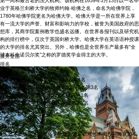
第一间和最古老的法人机构。该机构在1639年3月13日以一名毕
业于英格兰剑桥大学的牧师约翰·哈佛之名，命名为哈佛学院，
1780年哈佛学院更名为哈佛大学。哈佛大学是一所在世界上享
有一流大学的声誉、财富和影响力的学校，被誉为美国政府的思
想库，其商学院案例教学也盛名远播。在世界各报刊以及研究机
构的排行榜中，仅次于英国剑桥大学。哈佛大学在英语语种授课
的大学的排名尤其突出。另外，哈佛也是全世界生产最多有“全
球本科生诺贝尔奖”之称的罗德奖学金得主的大学。
展开全部
排名
PM
2024年哈佛大学QS世界大学排名第4名
2023年哈佛大学USNews世界大学排名第3名
2023年哈佛大学软科大学学术排名第1名
2023年哈佛大学THE世界大学排名第2名
专业设置
ZY
本科生专业
1、艺术史：
艺术史本科学位是为了那些对艺术史和实验室艺术