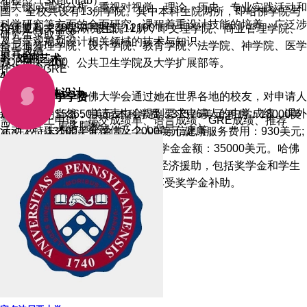
和模型（Sketchfab）。
调关键问题的分析，重视对视觉、理论、历史、专业实践活动和
国”。全校共设有13所学院。其中本科生院两所，即哈佛学院与
科学研究等方面的全面研究。课程着重设计技能的培养，广泛涉
SAT最高: 2390SAT最低： 2100
拉德克利夫学院;研究生院11所，即文理学院、商业管理学院、
研究生录取要求
及与景观规划设计相关领域的技术与知识。
肯尼迪管理学院、设计学院、教育学院、法学院、神学院、医学
语言成绩
展开全部
3、戏剧艺术
TOEFL： 100
院、牙医学院、公共卫生学院及大学扩展部等。
托福100;GRE
4、设计
5、数字媒体设计
在录取过程中，哈佛大学会通过她在世界各地的校友，对申请人
四、哈佛大学学费
申请材料
进行面试。当然，申请表中会提到要求申请人的中学成绩、课外
每年总费用$53650美元;本科学费：37576美元;租房：18000美
需要在网上申请，提交成绩单、语言成绩、GRE成绩、推荐
更多院校
活动、特殊才能、推荐信及个人背景信息等。
元;住校：13500美元;食堂：2000美元;健康服务费用：930美元;
信、个人陈述和作品集。有面试。
学生服务费用：2360美元;平均奖学金金额：35000美元。哈佛
大学2/3以上的新入学学生可接受经济援助，包括奖学金和学生
研究生作品集要求
贷款，而一半以上的学生有资格享受奖学金补助。
通过slideroom上传。