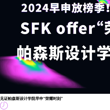
见证帕森斯设计学院早申“荣耀时刻”