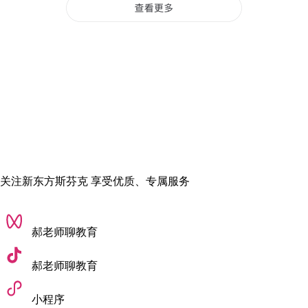
‌语言要求‌：
托福总分不低于100分(文商科建议105+)，雅思总分不低
于7.5，且单项不低于7.0
‌其他要求‌：
部分专业需提交GRE/GMAT成绩(如商科GMAT建议720+)‌‌
三封推荐信、个人陈述、研究计划(部分专业)‌‌
‌博士申请条件‌
关注新东方斯芬克 享受优质、专属服务
‌学术要求‌：
需持有硕士或本科学位，GPA建议达到3.5以上，注重研
郝老师聊教育
究潜力‌‌‌‌
‌语言要求‌：
郝老师聊教育
托福总分不低于80+或雅思成绩不低于7.5+，侧重学术交
小程序