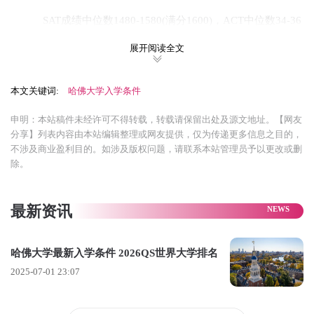
SAT成绩中位数1480-1580(满分1600)，ACT中位数34-36‌‌‌‌
2024-2025申请季恢复SAT/ACT要求‌‌
展开阅读全文
‌语言要求‌：
本文关键词:
哈佛大学入学条件
托福总分不低于100分
申明：本站稿件未经许可不得转载，转载请保留出处及源文地址。【网友
雅思总分7.5且单项不低于7.0
分享】列表内容由本站编辑整理或网友提供，仅为传递更多信息之目的，
不涉及商业盈利目的。如涉及版权问题，请联系本站管理员予以更改或删
‌申请材料‌：
除。
2封教师推荐信、一封辅导员推荐信、个人陈述、补充文
书等
最新资讯
‌硕士申请条件‌
哈佛大学最新入学条件 2026QS世界大学排名
‌学术背景‌：
2025-07-01 23:07
需持有认可大学的学士学位，GPA建议3.5以上(部分专业
要求更高)