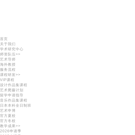
首页
关于我们
学术研究中心
师资队伍>>
艺术导师
海外教授
服务流程
课程研发>>
VIP课程
设计作品集课程
艺术爬藤计划
留学申请指导
音乐作品集课程
日本本科全日制班
艺术申博
官方夏校
官方冬校
教学成果>>
2026申请季