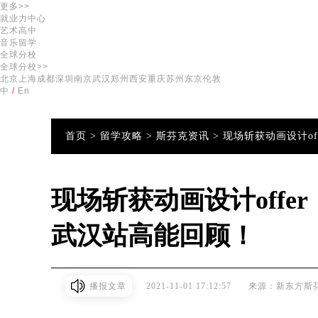
更多>>
就业力中心
艺术高中
音乐留学
全球分校
全球分校>>
北京
上海
成都
深圳
南京
武汉
郑州
西安
重庆
苏州
东京
伦敦
中
/
En
首页 >
留学攻略 >
斯芬克资讯 >
现场斩获动画设计of
现场斩获动画设计offe
武汉站高能回顾！
播报文章
2021-11-01 17:12:57
来源：新东方斯