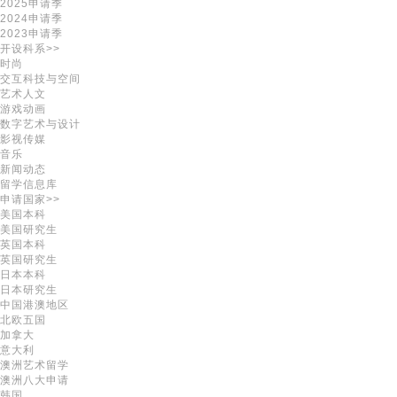
2025申请季
2024申请季
2023申请季
开设科系>>
时尚
交互科技与空间
艺术人文
游戏动画
数字艺术与设计
影视传媒
音乐
新闻动态
留学信息库
申请国家>>
美国本科
美国研究生
英国本科
英国研究生
日本本科
日本研究生
中国港澳地区
北欧五国
加拿大
意大利
澳洲艺术留学
澳洲八大申请
韩国