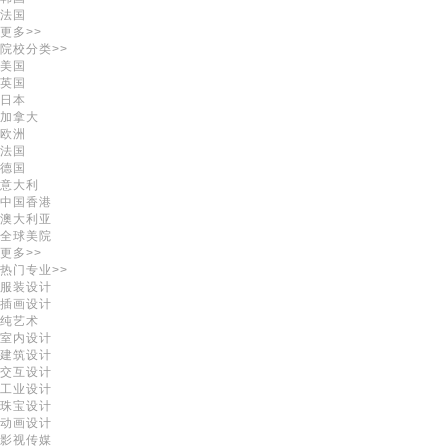
法国
更多>>
院校分类>>
美国
英国
日本
加拿大
欧洲
法国
德国
意大利
中国香港
澳大利亚
全球美院
更多>>
热门专业>>
服装设计
插画设计
纯艺术
室内设计
建筑设计
交互设计
工业设计
珠宝设计
动画设计
影视传媒