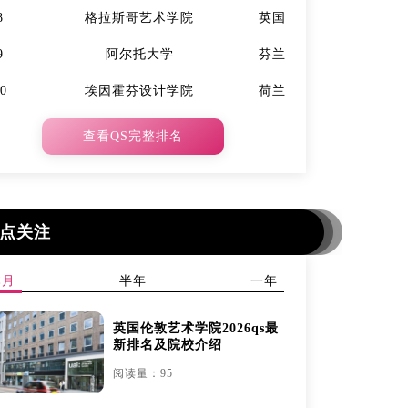
8
格拉斯哥艺术学院
英国
7
9
阿尔托大学
芬兰
9
10
埃因霍芬设计学院
荷兰
10
查看QS完整排名
点关注
本月
半年
一年
英国伦敦艺术学院2026qs最
新排名及院校介绍
阅读量：95