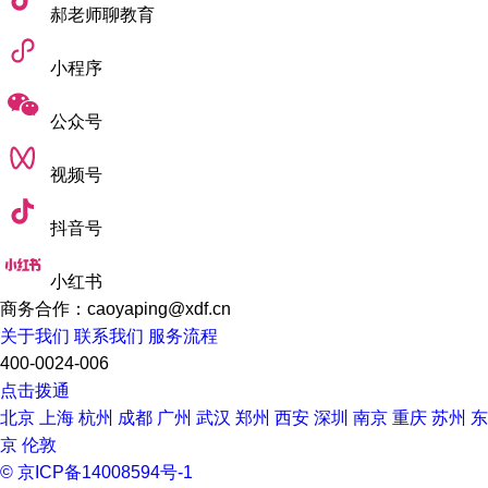
郝老师聊教育
小程序
公众号
视频号
抖音号
小红书
商务合作：caoyaping@xdf.cn
关于我们
联系我们
服务流程
400-0024-006
点击拨通
北京
上海
杭州
成都
广州
武汉
郑州
西安
深圳
南京
重庆
苏州
东
京
伦敦
© 京ICP备14008594号-1