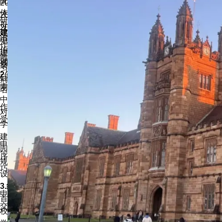
院在保留传统的同时，也在不断改进已有的课程来适应变化的媒
2022年QS世界大学艺术&设计学科排名：101-150；
体艺术与技术的新浪潮。许多电影公司、知名校友在成名之后给
2021年QS世界大学建筑与建造环境学科：51-100；
研究生作品集要求
母校捐建了配备世界一流设施设备的电影电视中心。学校建有乔
2021年QS世界大学表演艺术学科：28;
建筑学院
治.卢卡斯教学楼、马西娅.卢卡斯后期制作大楼、史蒂文.斯皮尔
电影学院、新闻学院全美全美排名：1；
作品集是展现自己天资和创意经验的机会，可以包含自由绘画、
伯格电影配乐录音棚、哈罗德.劳埃德摄影棚、约翰尼.卡森摄影
建筑学院本科和研究院全美排名：5和9；
雕塑、摄影、平面设计、家具、产品设计等等。有建筑方面的学
棚等。
桑顿音乐学院是全美最高水准的音乐学院之一；
习经验的申请者应该在作品集里包含过去的建筑设计工作室模
2.建筑专业（Architecture）
硅谷校友人数全美排名：4；世界顶尖计算机科学家入围人数排
型、专业作品或其他任何艺术/创意活动的绘画和摄影。
南加大建筑专业设立于1914年。在美国西部最古老的同类学校
名：4；
中，建筑学院作为行业的领导者之一培养了杰出的毕业生，他们
作品集应当包含10-25张数码图像，通过Slideroom上传，不接
对洛杉矶乃至世界各地的建筑业发展产生了深远的影响。
受原件或印刷品。请勿在网上重复提交。
学位和认证课程如下：
建筑学学士、景观建筑学士、建筑学硕士、古迹保存硕士、风景
申请建筑科学专业还可以额外提交一份由论文、作品、电脑程
园林硕士、建筑技术科学硕士、建筑与规划双学位、景观设计与
序、网址或其他材料组成的作品集，用于展现技术能力、研究技
规划双学位、建筑科学研究生证书、古迹保存研究生证书、景观
巧或者相关的知识或天赋。
设计研究生证书、城市化与环境建设研究生证书
3.纯艺（Fine Art）
申请古迹保存专业必须提交一份写作样本。作品集非必需，但提
首建于1883年，南加大Roski美术学院是南加州最古老的艺术学
交的话会列为考虑。
校。美术学院的视觉艺术实验领先于其他院校，鼓励学生跨学科