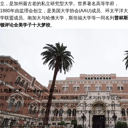
立，是加州最古老的私立研究型大学。世界著名高等学府，
1880年由监理会创立，是美国大学协会(AAU)成员、环太平洋大
学联盟成员。
南加大与哈佛大学，斯坦福大学等一同名列
普林斯
顿评论全美学子十大梦校
。
展开全部
专业设置
ZY
本科生专业
1.电影艺术（Cinematic Arts）
电影艺术专业设立于1929年，与美国电影艺术与科学学院合
作，原名南加州大学电影电视学院（USC School of Cinema-
Television）。2006年4月更名为南加州大学电影艺术学院。南
加大电影艺术学院是全国最古老的电影学校。超过10000名校友
展开全部
在电影、电视和互动媒体，以及学术界领域占据着领先的地位。