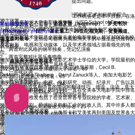
以通过电话、E-mail或是在线方式提出问题。
1.电影艺术（Cinematic Arts）
音乐
电影艺术专业设立于1929年，与美国电影艺术与科学学院合
在南加州大学留学开拓眼界、实习工作机会更是举不胜数。在洛
钢琴伴奏
作，原名南加州大学电影电视学院（USC School of Cinema-
杉矶落脚的著名公司有：
诺思罗普（Northrop）、罗克韦尔
宾夕法尼亚大学
一首艺术歌曲和一首器乐作品的一个乐章
Television）。2006年4月更名为南加州大学电影艺术学院。
University of Pennsylvania
（Rockwell）、日产、富士重工、20世纪福克斯、贺曼频道、
Live Audition
南加大电影艺术学院是全国最古老的电影学校。超过10000名校
埃克森时装等
。这些公司都将为南加州大学的毕业生提供难得的
要求
友在电影、电视和互动媒体，以及学术界领域占据着领先的地
就业机会。
1、 两首对比风格的钢琴独奏，凭记忆演奏
位。
2、 两首完整对比器乐奏鸣曲
南加大是美国第一所授予电影艺术学士学位的大学。学院最初的
三、南加州大学世界排名
3、 四首歌曲(语言多样，风格多样)
教职员包括道哥拉斯.范朋克，大卫.格里菲斯，Cecil B.
2023年U.S. News全球最佳大学排名：80
4、 一首咏叹调
DeMille，Irving Thalberg，Darryl Zanuck等人。南加大电影艺
2023年THE世界大学排名：65
5、 展示视奏能力
术学院对美国电影、电视、电影研究、动画、纪录片、广告以及
2023年QS世界大学排名：134；
6、 展示一种或多种语言的用词和翻译技巧，德语，法语，意大
交互媒体都颇有建树。因此学校一直在全美各大电影学院中排名
2022年QS世界大学排名：122；
利，西班牙语，拉丁语，俄语和国际音标
第一。学院的校友包括了在全世界各专业院校的学者、艺术家、
技术人员、编剧、导演以及电影工业的行政人员。其中许多人都
2022年U.S.News美国最佳大学排名：25；
研究生录取要求
院校攻略
是各自领域中的佼佼者。从奥斯卡和艾美奖再到美国及世界各大
2022年软科世界大学学术排名：53；
语言成绩：
雅思 7.0;托福 100;PTE 68;GPA 3.0 以上
电影节，都留下了南加大电影艺术学院校友们的光辉成绩。
2022年泰晤士高等教育世界大学排名：69
申请材料：
需要在网上提交GRE/GMAT成绩、简历、推荐信、
自1965年以来，平均每两年就有一位校友获得奥斯卡提名。学
成绩单、语言成绩，作品集。