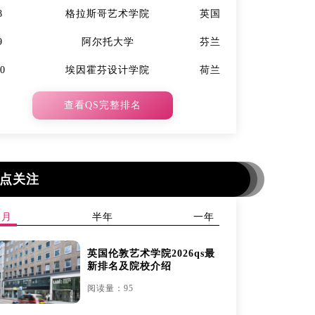
8
格拉斯哥艺术学院
英国
7
9
阿尔托大学
芬兰
9
10
埃因霍芬设计学院
荷兰
10
查看QS完整排名
点关注
本月
半年
一年
英国伦敦艺术学院2026qs最
新排名及院校介绍
阅读量：95