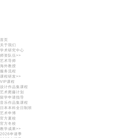
首页
关于我们
学术研究中心
师资队伍>>
艺术导师
海外教授
服务流程
课程研发>>
VIP课程
设计作品集课程
艺术爬藤计划
留学申请指导
音乐作品集课程
日本本科全日制班
艺术申博
官方夏校
官方冬校
教学成果>>
2026申请季