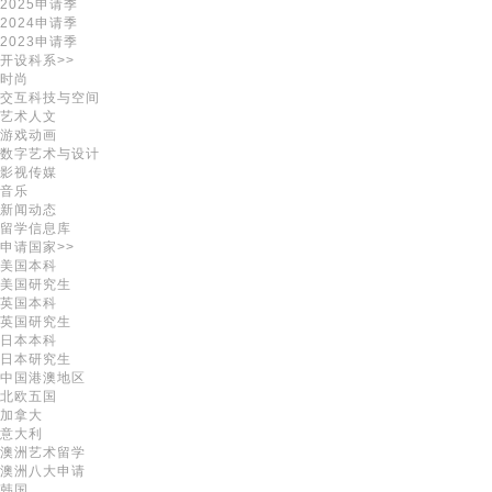
2025申请季
2024申请季
2023申请季
开设科系>>
时尚
交互科技与空间
艺术人文
游戏动画
数字艺术与设计
影视传媒
音乐
新闻动态
留学信息库
申请国家>>
美国本科
美国研究生
英国本科
英国研究生
日本本科
日本研究生
中国港澳地区
北欧五国
加拿大
意大利
澳洲艺术留学
澳洲八大申请
韩国