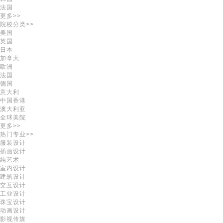
法国
更多>>
院校分类>>
美国
英国
日本
加拿大
欧洲
法国
德国
意大利
中国香港
澳大利亚
全球美院
更多>>
热门专业>>
服装设计
插画设计
纯艺术
室内设计
建筑设计
交互设计
工业设计
珠宝设计
动画设计
影视传媒