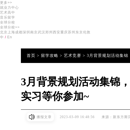
更多>>
就业力中心
艺术高中
音乐留学
全球分校
全球分校>>
北京
上海
成都
深圳
南京
武汉
郑州
西安
重庆
苏州
东京
伦敦
中
/
En
首页 >
留学攻略 >
艺术竞赛 >
3月背景规划活动集锦
3月背景规划活动集锦
实习等你参加~
播报文章
2023-03-09 16:48:56
来源：新东方斯