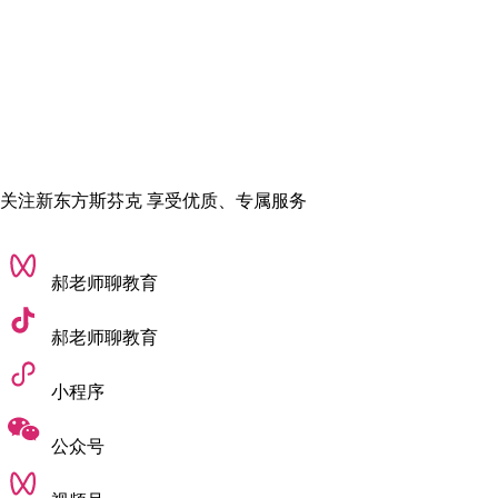
伦敦艺术大学（UAL）- 伦敦传媒学院（LCC）：聚焦
“用户体验与数字化设计”，课程更偏向商业落地，适合
想兼顾创意与市场的学生；
伦敦大学学院（UCL）：人机交互（HCI）专业超热门，
跨学科优势明显，会联合计算机、心理学等学院开设课
程，还提供大量企业合作实践机会。
关注新东方斯芬克 享受优质、专属服务
(3)中国香港：
中西融合，离家近 + 就业
郝老师聊教育
灵活
郝老师聊教育
不想走远，又想接触国际化教育？中国香港绝对是 “折中最优
解”。这里的交互设计既吸收了欧美院校的技术与创意优势，又
小程序
紧密结合本地产业需求（比如金融科技、智能服务），加上文
化相近，适应成本极低。
公众号
核心优势