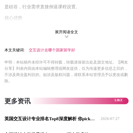
是硅谷，行业需求直接倒逼课程设置。
核心优势
教育质量顶尖：多所院校的交互设计专业常年霸占世界
展开阅读全文
排名前列，教学体系成熟，师资多为行业资深从业者；
实习就业天花板：硅谷、纽约等科技中心聚集了谷歌、
本文关键词:
交互设计去哪个国家留学好
苹果、微软等巨头，还有无数创新startups，学生在校期
申明：本站稿件未经许可不得转载，转载请保留出处及源文地址。【网友
间就能接触真实项目，实习转正率极高；
分享】列表内容由本站编辑整理或网友提供，仅为传递更多信息之目的，
课程务实不空谈：拒绝“纸上谈兵”，从用户体验
不涉及商业盈利目的。如涉及版权问题，请联系本站管理员予以更改或删
除。
（UX）、前端开发到人机交互（HCI），每一门课都紧
扣行业痛点，毕业就能快速适配岗位需求。
更多资讯
推荐院校
卡内基梅隆大学（CMU）：公认的 “人机交互（HCI）天
英国交互设计专业排名Top8深度解析 你pick哪所？
2026-07-27
花板”，课程把技术开发与用户研究深度绑定，适合想走
“技术型交互设计师” 路线的学生；