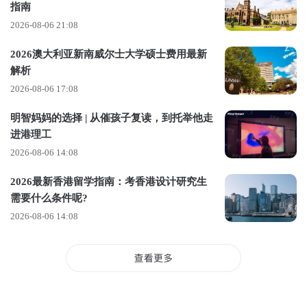
指南
学制短，性价比高：本科 3 年、硕士 1 年，比其他国家
2026-08-06 21:08
节省 1-2 年时间，既能快速拿到学位，也能减少时间和
2026澳大利亚新南威尔士大学硕士费用最新
经济成本；
解析
艺术设计天花板：皇家艺术学院（RCA）多年稳坐 QS
2026-08-06 17:08
艺术与设计排名第一，整个英国的设计教育体系都注重
明智妈妈的选择 | 从催孩子复读，到托举他走
“创新” 与 “跨学科”；
进港理工
设计氛围拉满：伦敦作为全球设计之都，全年有无数设
2026-08-06 14:08
计展、沙龙、工作坊，随便逛个展览都能遇到行业大
2026最新香港留学指南：考香港设计研究生
咖，灵感根本用不完。
需要什么条件呢?
推荐院校
2026-08-06 14:08
皇家艺术学院（RCA）：全球唯一的全研究型艺术设计
学院，交互设计课程强调跨学科协作，比如和工程、科
技、艺术专业的学生一起做项目，作品常出现在国际顶
级展览；