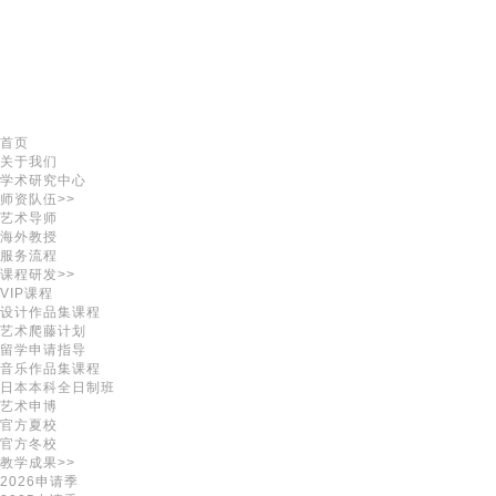
首页
关于我们
学术研究中心
师资队伍>>
艺术导师
海外教授
服务流程
课程研发>>
VIP课程
设计作品集课程
艺术爬藤计划
留学申请指导
音乐作品集课程
日本本科全日制班
艺术申博
官方夏校
官方冬校
教学成果>>
2026申请季