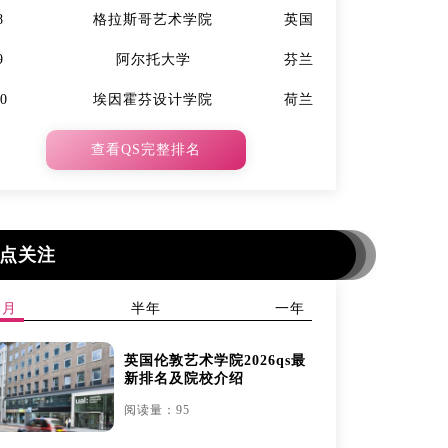
8
格拉斯哥艺术学院
英国
7
9
阿尔托大学
芬兰
9
10
埃因霍芬设计学院
荷兰
10
查看QS完整排名
点关注
本月
半年
一年
英国伦敦艺术学院2026qs最
新排名及院校介绍
阅读量：95