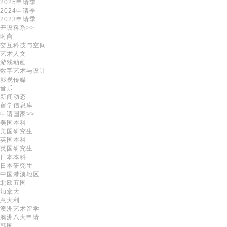
2025申请季
2024申请季
2023申请季
开设科系>>
时尚
交互科技与空间
艺术人文
游戏动画
数字艺术与设计
影视传媒
音乐
新闻动态
留学信息库
申请国家>>
美国本科
美国研究生
英国本科
英国研究生
日本本科
日本研究生
中国港澳地区
北欧五国
加拿大
意大利
澳洲艺术留学
澳洲八大申请
韩国