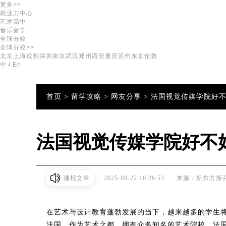
更多>>
就业力中心
艺术高中
音乐留学
全球分校
全球分校>>
北京
上海
成都
深圳
南京
武汉
郑州
西安
重庆
苏州
东京
伦敦
中
/
En
首页 >
留学攻略 >
网友分享 >
法国视觉传媒学院好
法国视觉传媒学院好不
播报文章
2025-09-22 16:26:53
来源：新东方斯
在艺术与设计教育蓬勃发展的当下，越来越多的学生
法国，作为艺术之都，拥有众多知名的艺术院校，法