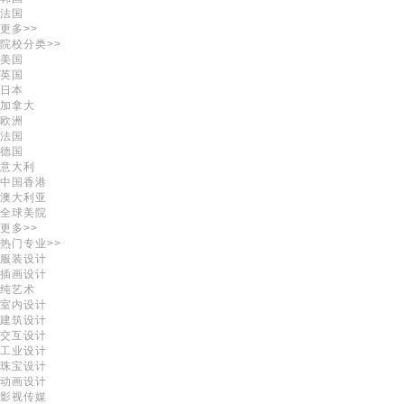
法国
更多>>
院校分类>>
美国
英国
日本
加拿大
欧洲
法国
德国
意大利
中国香港
澳大利亚
全球美院
更多>>
热门专业>>
服装设计
插画设计
纯艺术
室内设计
建筑设计
交互设计
工业设计
珠宝设计
动画设计
影视传媒