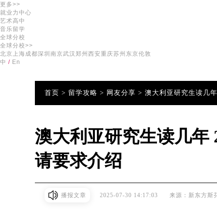
更多>>
就业力中心
艺术高中
音乐留学
全球分校
全球分校>>
北京
上海
成都
深圳
南京
武汉
郑州
西安
重庆
苏州
东京
伦敦
中
/
En
首页 >
留学攻略 >
网友分享 >
澳大利亚研究生读几年
澳大利亚研究生读几年 
请要求介绍
播报文章
2025-07-30 14:17:03
来源：新东方斯