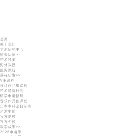
首页
关于我们
学术研究中心
师资队伍>>
艺术导师
海外教授
服务流程
课程研发>>
VIP课程
设计作品集课程
艺术爬藤计划
留学申请指导
音乐作品集课程
日本本科全日制班
艺术申博
官方夏校
官方冬校
教学成果>>
2026申请季