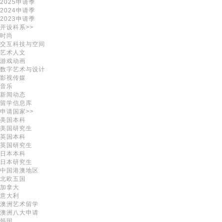
2025申请季
2024申请季
2023申请季
开设科系>>
时尚
交互科技与空间
艺术人文
游戏动画
数字艺术与设计
影视传媒
音乐
新闻动态
留学信息库
申请国家>>
美国本科
美国研究生
英国本科
英国研究生
日本本科
日本研究生
中国港澳地区
北欧五国
加拿大
意大利
澳洲艺术留学
澳洲八大申请
韩国