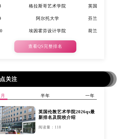
8
格拉斯哥艺术学院
英国
7
9
阿尔托大学
芬兰
9
10
埃因霍芬设计学院
荷兰
10
查看QS完整排名
点关注
本月
半年
一年
英国伦敦艺术学院2026qs最
新排名及院校介绍
阅读量：118