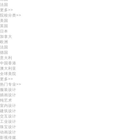
法国
更多>>
院校分类>>
美国
英国
日本
加拿大
欧洲
法国
德国
意大利
中国香港
澳大利亚
全球美院
更多>>
热门专业>>
服装设计
插画设计
纯艺术
室内设计
建筑设计
交互设计
工业设计
珠宝设计
动画设计
影视传媒