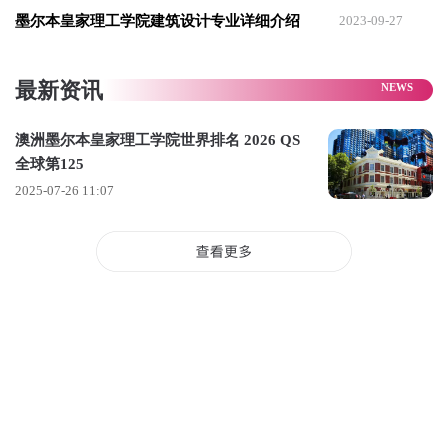
⭕ 图书管理专业澳洲第3位，全球第49位；
墨尔本皇家理工学院建筑设计专业详细介绍
2023-09-27
⭕ 传媒与媒体研究专业澳洲第4位，全球第44位；
作为澳洲历史最悠久的大学之一，RMIT拥有三个校区：市中心
最新资讯
校区（City Campus）、Brunswick Campus和Bundoora
Campus。市中心校区地理位置优越，位于墨尔本城市的心脏地
澳洲墨尔本皇家理工学院世界排名 2026 QS
带，大部分艺术设计类专业都开设在这里。
全球第125
2025-07-26 11:07
RMIT开设的艺术类课程也可以说是全澳覆盖范围最广，几乎囊
括了所有艺术类专业。设计和人文社会学院（Design and Social
Context）的课程方向包括：
- Architecture and Design 建筑与设计
- Industrial Design 工业设计
- Communication Design 传播设计
- Digital Media 数字媒体
- Fashion and Textiles 时装和纺织品
- Journalism 新闻学