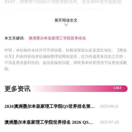
RMIT，你将学习到设计与技术的当代、文化和环境方面的知
识，并成长为一位高素质的设计师与视觉问题解决者。
展开阅读全文
皇家墨尔本理工大学（Royal Melbourne Institute of
Technology，简称RMIT）是一所拥有英国皇家称号的大学。位
本文关键词:
澳洲墨尔本皇家理工学院世界排名
于澳大利亚南部“文化艺术与工业中心”墨尔本，不仅城市经济
发达，而且文化氛围浓厚。RMIT的开放式校园，与墨尔本的重
申明：本站稿件未经许可不得转载，转载请保留出处及源文地址。【网友
分享】列表内容由本站编辑整理或网友提供，仅为传递更多信息之目的，
要商业街区、公共服务设施和轻轨电车紧密相连，成为市中心
不涉及商业盈利目的。如涉及版权问题，请联系本站管理员予以更改或删
不可或缺的一部分。
除。
皇家墨尔本理工大学（RMIT）：
更多资讯
⭕ QS评分全五星大学；
⭕ 毕业生就业率澳洲第8位，全球第77位；
⭕ 建校50年以内的大学澳洲第5位，全球第22位；
2026澳洲墨尔本皇家理工学院QS世界排名第几？
2025-09-21
⭕ 艺术与设计专业澳洲第1位，全球第18位；
澳洲墨尔本皇家理工学院世界排名 2026 QS全球第125
2025-07-26
⭕ 建筑与建造环境专业澳洲第3位，全球第25位；