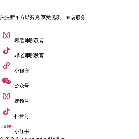
- Fine Art 纯艺
关注新东方斯芬克 享受优质、专属服务
- Photography 摄影
- Education教育
- Urban Planning 城市规划
郝老师聊教育
- Games and Animation 游戏和动画
- Property, Construction and Project Management 物业，
郝老师聊教育
建筑和项目管理
小程序
公众号
视频号
抖音号
小红书