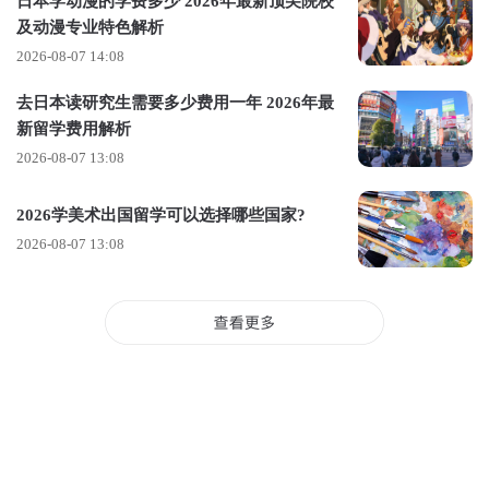
日本学动漫的学费多少 2026年最新顶尖院校
及动漫专业特色解析
2026-08-07 14:08
去日本读研究生需要多少费用一年 2026年最
2、电影、视频、新媒体与动画
新留学费用解析
电影、视频、新媒体与动画系（FVNMA）长期以来在独立与实
2026-08-07 13:08
验媒体实践领域占据核心地位，具有高度的影响力。凭借其国
2026学美术出国留学可以选择哪些国家?
际化视野与多元文化社区，FVNMA系开创了多种创新方法，推
2026-08-07 13:08
动跨文化实践的发展，同时在形式实验、技术创新和批判性研
究中不断突破边界。
学生可在研究生导师的指导下，根据自身兴趣和艺术目标制定
个性化学习计划。在这一灵活框架内，学生不仅深入构建自己
的理论与历史背景，还能够更全面地理解个人创作、其他艺术
家的作品以及更广阔的媒体生态系统中的关联性。
以上就是芝加哥艺术学院介绍，如果你对该校感兴趣，可直接