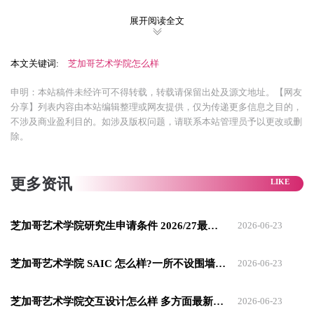
二、院系和专业设置
展开阅读全文
芝加哥艺术学院共有24个科系，分别坐落在学校的四栋教学大
本文关键词:
芝加哥艺术学院怎么样
楼：
申明：本站稿件未经许可不得转载，转载请保留出处及源文地址。【网友
Columbus Building 主要教学陶艺，绘图，雕塑，版画，
分享】列表内容由本站编辑整理或网友提供，仅为传递更多信息之目的，
摄影，表演等；
不涉及商业盈利目的。如涉及版权问题，请联系本站管理员予以更改或删
除。
MacLean Building 主要教学写作，艺术科技，艺术历
史，艺术教育，艺术行政，电影，音效，动画等；
更多资讯
Sharp Building 主要教学纤维材料研究，历史维护，视觉
传达等，以及图书馆；
Sullivan Center 主要教学流行设计，建筑，室内建筑，工
芝加哥艺术学院研究生申请条件 2026/27最新介绍
2026-06-23
业设计。
芝加哥艺术学院 SAIC 怎么样?一所不设围墙的高等学府
2026-06-23
三、 热门专业介绍
芝加哥艺术学院交互设计怎么样 多方面最新介绍
2026-06-23
1、纯艺术