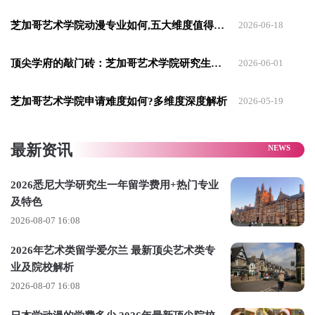
SAIC拥有全美最丰富的纯艺资源，也是全美最纯艺院校，SAIC
芝加哥艺术学院动漫专业如何,五大维度值得了解
2026-06-18
本科的纯艺方向是完全不分专业的，也就是说同学们入学之后
可以在学校提供的13个细化方向的课程里任意选择，组合学
顶尖学府的敲门砖：芝加哥艺术学院研究生最新申请条件
2026-06-01
习。
芝加哥艺术学院申请难度如何?多维度深度解析
2026-05-19
在课程的设置方面，芝加哥艺术学院纯艺的本科是由重视实操
的Studio课程和高强度的学术课程相结合构成的，更是把从声
最新资讯
音、印刷再到雕塑，摄像等等几乎囊括了十三个课程，围绕纯
艺这一个方向结合在一起。
2026悉尼大学研究生一年留学费用+热门专业
及特色
2026-08-07 16:08
2026年艺术类留学爱尔兰 最新顶尖艺术类专
业及院校解析
2026-08-07 16:08