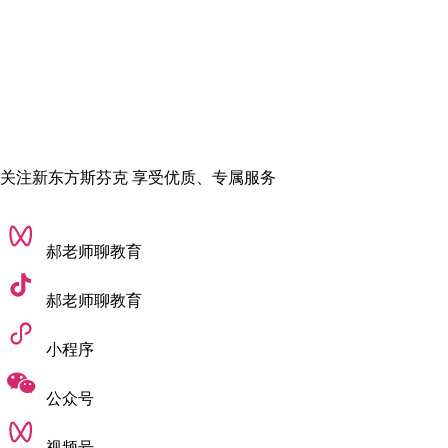
3. 一线从业者组成的师资团队，教的就是行业正在用的
UAL 交互设计专业的导师全部都是全球交互行业的一线从业
者，他们有的是苹果、谷歌的资深设计总监，有的是国际知名
的交互艺术家，有的是顶级咨询公司的服务设计合伙人，有的
是英国政府的公共服务设计顾问。他们一边在行业里做着最前
关注新东方斯芬克 享受优质、专属服务
沿的项目，一边在学校里教书，能给学生传递的，不是过时的
理论知识，而是行业当下最核心的能力要求、最前沿的发展趋
势，甚至是大厂的内部招聘标准与内推机会。
郝老师聊教育
郝老师聊教育
小程序
公众号
视频号