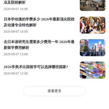
专业；想做社会创新与包容性设计，有 LCC 的交互设计专业；
业及院校解析
想探索交互的未来边界，有 CSM 的交互专业；想做空间交互与
2026-08-07 16:08
沉浸式设计，有 CSM 的叙事环境专业；想做交互艺术与新媒体
日本学动漫的学费多少 2026年最新顶尖院校
创作，有切尔西的计算艺术专业。无论什么背景、什么职业规
及动漫专业特色解析
划，都能在 UAL 找到完全匹配自己的专业，而不是被一个单一
2026-08-07 14:08
的交互专业框住，被迫接受同质化教学。
去日本读研究生需要多少费用一年 2026年最
2. 产业级的真实项目，毕业即拥有行业顶级履历
新留学费用解析
2026-08-07 13:08
UAL 的交互设计教学，从来不是纸上谈兵。所有专业的核心项
目，均来自合作企业与公共机构的真实需求，学生在校期间，
2026学美术出国留学可以选择哪些国家?
就能为谷歌、苹果、BBC、NHS 等全球顶级机构做设计项目，
2026-08-07 13:08
这些项目可以直接放进作品集，成为求职时的核心竞争力。更
重要的是，很多专业的项目都有真实的落地预算，学生可以完
整经历从调研、设计、开发到落地的全流程，而不是只做一个
停留在 PPT 里的虚拟项目，这种真实的项目经验，是绝大多数
院校的学生毕业工作后才能积累到的。