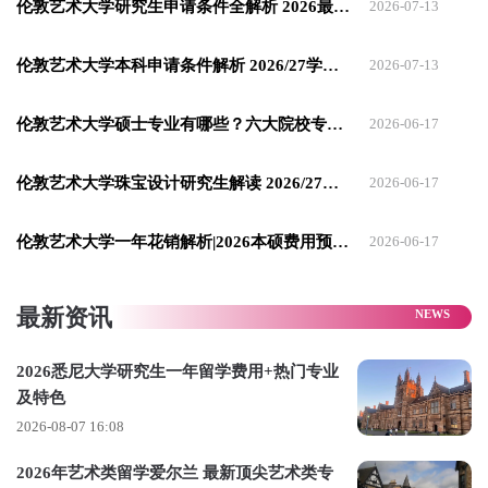
伦敦艺术大学研究生申请条件全解析 2026最新权威指南
2026-07-13
设计，70% 的课程项目都是与 NHS、BBC、伦敦市政府等机构
合作的真实社会课题，比如老年人数字鸿沟解决方案、残障人
伦敦艺术大学本科申请条件解析 2026/27学年新攻略
2026-07-13
士无障碍交互系统、城市公共空间交互设计等。
伦敦艺术大学硕士专业有哪些？六大院校专业全解读
2026-06-17
适配人群：有设计、社会学、心理学、公共管理等相关背景，
不想只做商业 UIUX，希望通过交互设计实现社会价值、关注公
伦敦艺术大学珠宝设计研究生解读 2026/27学年深度指南
2026-06-17
共议题与包容性设计的学生。
毕业后的就业方向：公共服务设计负责人、包容性设计专家、
伦敦艺术大学一年花销解析|2026本硕费用预算指南
2026-06-17
社会创新设计师、交互装置艺术家、公益机构设计总监、政府
公共部门设计顾问。
最新资讯
UAL交互设计4个无可复制的核心优势
2026悉尼大学研究生一年留学费用+热门专业
1. 全球唯一的全赛道覆盖，适配所有学生的发展方向
及特色
2026-08-07 16:08
全球没有任何一所院校，能像 UAL 一样，把交互设计的所有细
分赛道都做到顶尖：想进大厂做商业 UX 设计，有 LCC 的 UX
2026年艺术类留学爱尔兰 最新顶尖艺术类专