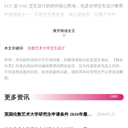
LCC 是 UAL 交互设计的绝对核心阵地，也是全球交互设计教育
的发源地之一。它的交互类专业，核心逻辑是「以用户为中
心，用设计解决真实世界的问题」，是全球最贴合商业落地与
展开阅读全文
社会需求的交互设计专业，也是绝大多数申请者的目标院校。
交互设计硕士（MA Interaction Design）
本文关键词:
伦敦艺术大学交互设计
这是一个以社会创新、批判性设计、无障碍与包容性设计为核
申明：本站稿件未经许可不得转载，转载请保留出处及源文地址。【网友
心的专业，它不教怎么把界面画得好看，而是教学生思考「交
分享】列表内容由本站编辑整理或网友提供，仅为传递更多信息之目的，
互设计到底是什么、能为社会带来什么」。
不涉及商业盈利目的。如涉及版权问题，请联系本站管理员予以更改或删
除。
培养内核：打破数字产品的边界，把交互设计的应用场景拓展
到社会公共服务、弱势群体包容、城市空间、生态环境等领
更多资讯
域，培养能通过交互设计解决社会问题的设计师。
课程核心：分为三大模块：批判性设计思维、交互设计原型与
英国伦敦艺术大学研究生申请条件 2026年最新全解析
2026-07-27
技术、社会创新实践。课程中没有任何 UI 设计、界面绘制的内
容，核心是用户研究、社会议题调研、交互装置开发、包容性