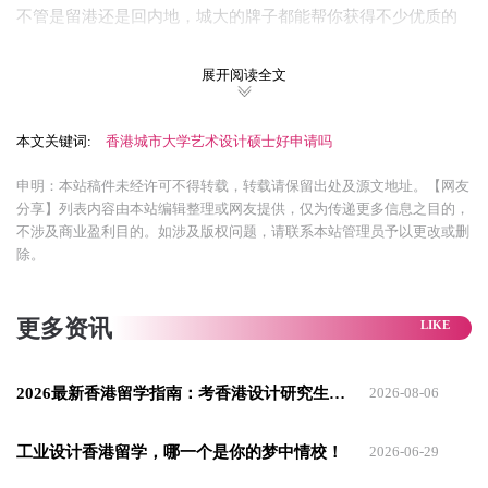
不管是留港还是回内地，城大的牌子都能帮你获得不少优质的
工作机会。很多城大毕业生都能顺利通过BATJ、字节跳动等大
展开阅读全文
厂，还有四大会计师事务所、中信证券的简历关。
本文关键词:
香港城市大学艺术设计硕士好申请吗
申明：本站稿件未经许可不得转载，转载请保留出处及源文地址。【网友
分享】列表内容由本站编辑整理或网友提供，仅为传递更多信息之目的，
不涉及商业盈利目的。如涉及版权问题，请联系本站管理员予以更改或删
除。
更多资讯
2026最新香港留学指南：考香港设计研究生需要什么条件呢?
2026-08-06
申请机率
香港城市大学作为香港八大名校之一，近年来备受学生青睐，
工业设计香港留学，哪一个是你的梦中情校！
2026-06-29
但留学申请难度相对较高。竞争压力非常大，申请者需具备优