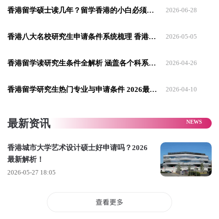
香港留学硕士读几年？留学香港的小白必须要知道！
2026-06-28
异的学术成绩和其他具有竞争力的申请要素才能脱颖而出 。
从录取数据看，香港城市大学本科整体录取率约为15%-20%，
香港八大名校研究生申请条件系统梳理 香港留学首选
2026-05-05
但热门专业可能低至5%以下。硕士项目的录取率稍高，约为
40%左右。这意味着每五位申请者中，大约只有一位能够成功
香港留学读研究生条件全解析 涵盖各个科系特殊要求
2026-04-26
获得录取通知。
香港留学研究生热门专业与申请条件 2026最新解析
2026-04-10
申请要求：一般985平均分78以上城大算稳(尽量不要去碰商
科)，211平均分78-80以上也有书读(善于找专业)又双非情况不
最新资讯
是很妙，平均分85起，且不要申商科类，除非软实力过硬(高语
言高g)。
香港城市大学艺术设计硕士好申请吗？2026
雅思一般总分需达到6.5分及以上；托福网考成绩至少达到79
最新解析！
分；大学英语六级（CET-6）分数需达到450分以上。像传媒等
2026-05-27 18:05
热门专业，六级分数需要达到500分以上才有竞争力。
上面就是本期为大家总结的香港城市大学硕士申请！看完你有
没有心动呢？大家如果还有什么关于专业或者申请的问题可以