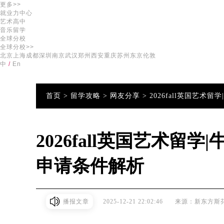
更多>>
就业力中心
艺术高中
音乐留学
全球分校
全球分校>>
北京
上海
成都
深圳
南京
武汉
郑州
西安
重庆
苏州
东京
伦敦
中
/
En
首页 >
留学攻略 >
网友分享 >
2026fall英国艺
2026fall英国艺术留
申请条件解析
播报文章
2025-12-21 22:02:46
来源：新东方斯