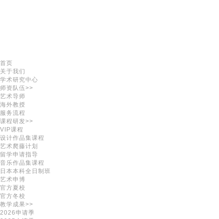
首页
关于我们
学术研究中心
师资队伍>>
艺术导师
海外教授
服务流程
课程研发>>
VIP课程
设计作品集课程
艺术爬藤计划
留学申请指导
音乐作品集课程
日本本科全日制班
艺术申博
官方夏校
官方冬校
教学成果>>
2026申请季