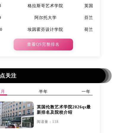
8
格拉斯哥艺术学院
英国
7
9
阿尔托大学
芬兰
9
10
埃因霍芬设计学院
荷兰
10
查看QS完整排名
点关注
本月
半年
一年
英国伦敦艺术学院2026qs最
新排名及院校介绍
阅读量：118