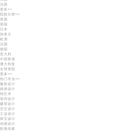
法国
更多>>
院校分类>>
美国
英国
日本
加拿大
欧洲
法国
德国
意大利
中国香港
澳大利亚
全球美院
更多>>
热门专业>>
服装设计
插画设计
纯艺术
室内设计
建筑设计
交互设计
工业设计
珠宝设计
动画设计
影视传媒