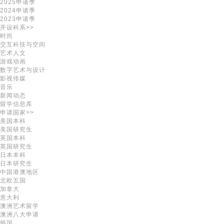
2025申请季
2024申请季
2023申请季
开设科系>>
时尚
交互科技与空间
艺术人文
游戏动画
数字艺术与设计
影视传媒
音乐
新闻动态
留学信息库
申请国家>>
美国本科
美国研究生
英国本科
英国研究生
日本本科
日本研究生
中国港澳地区
北欧五国
加拿大
意大利
澳洲艺术留学
澳洲八大申请
韩国