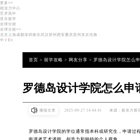
更多>>
就业力中心
艺术高中
音乐留学
全球分校
全球分校>>
北京
上海
成都
深圳
南京
武汉
郑州
西安
重庆
苏州
东京
伦敦
中
/
En
首页 >
留学攻略 >
网友分享 >
罗德岛设计学院怎么申
罗德岛设计学院怎么申
播报文章
2025-09-27 14:44:41
来源：新东方斯
罗德岛设计学院的学位通常指本科或研究生，申请过
申请者艺术潜能、创造力和独特的个人视角。