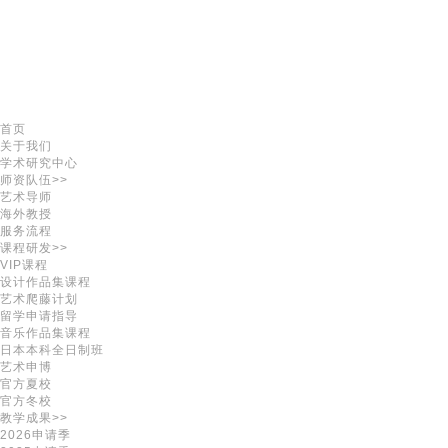
首页
关于我们
学术研究中心
师资队伍>>
艺术导师
海外教授
服务流程
课程研发>>
VIP课程
设计作品集课程
艺术爬藤计划
留学申请指导
音乐作品集课程
日本本科全日制班
艺术申博
官方夏校
官方冬校
教学成果>>
2026申请季