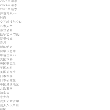
2025申请季
2024申请季
2023申请季
开设科系>>
时尚
交互科技与空间
艺术人文
游戏动画
数字艺术与设计
影视传媒
音乐
新闻动态
留学信息库
申请国家>>
美国本科
美国研究生
英国本科
英国研究生
日本本科
日本研究生
中国港澳地区
北欧五国
加拿大
意大利
澳洲艺术留学
澳洲八大申请
韩国