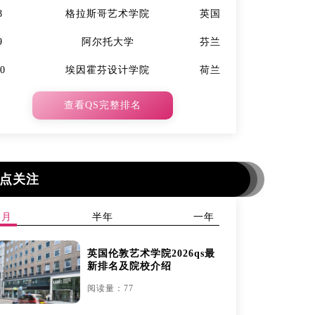
8
格拉斯哥艺术学院
英国
7
9
阿尔托大学
芬兰
9
10
埃因霍芬设计学院
荷兰
10
查看QS完整排名
点关注
本月
半年
一年
英国伦敦艺术学院2026qs最
新排名及院校介绍
阅读量：77