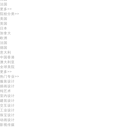
法国
更多>>
院校分类>>
美国
英国
日本
加拿大
欧洲
法国
德国
意大利
中国香港
澳大利亚
全球美院
更多>>
热门专业>>
服装设计
插画设计
纯艺术
室内设计
建筑设计
交互设计
工业设计
珠宝设计
动画设计
影视传媒