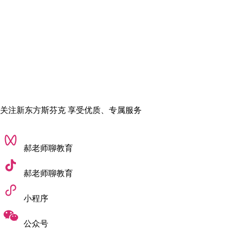
​马兰欧尼时装与设计学院
- Istituto
Marangoni​： 意大利时尚设计的代表，注
重意大利风格的时装工艺和商业价值，在
米兰、佛罗伦萨、巴黎等地都有校区。
​柏丽慕达时装学院
- Polimoda​： 由
Ferragamo 和 Versace 等顶级品牌支持，师
关注新东方斯芬克 享受优质、专属服务
资力量强大，与业界的联系极为紧密。
​比利时：​​
郝老师聊教育
​安特卫普皇家艺术学院
- Royal Academy
of Fine Arts Antwerp​： 以培养前卫、实验
郝老师聊教育
性的“安特卫普六君子”而闻名全球，风格
独特，艺术性极强。
小程序
​美国：​​
公众号