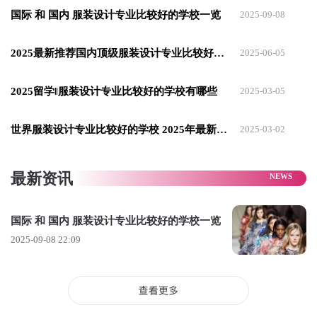
销、管理、传媒、摄影等)。教学更注重工
国际​ 和 ​国内 服装设计专业比较好的学校一览
2025-09-08
艺、技术性和实用性，与产业结合紧密。
​适合学生​： 目标明确，不仅想当设计师，
2025最新推荐国内顶级服装设计专业比较好的学校盘点
2025-06-05
也对时尚产业的其他环节(如买手、营销、
2025留学‖服装设计专业比较好的学校有哪些
策展、 journalism)感兴趣的学生。
2025-03-05
​法国高级时装学院 - ESMOD(法国巴黎)​​
世界服装设计专业比较好的学校 2025年最新推荐
2025-03-02
​特点​： 世界上最古老的时装学校之一，以
极其精湛的“法式”剪裁和工艺教学闻名于
最新资讯
世。教学体系严谨、系统，注重技术功
底。
国际​ 和 ​国内 服装设计专业比较好的学校一览
​适合学生​： 对版型、工艺、高级定制充满
2025-09-08 22:09
热情，希望打下坚实技术基础的学生。
​其他国际顶级名校​
​意大利：​​