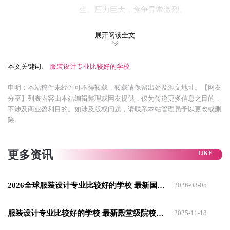
生。压力巨大，竞争异常激烈。
​帕森斯设计学院 - Parsons(美国纽约)​​
展开阅读全文
​特点​： 商业化与艺术性结合得非常好的典
范。坐落于纽约时尚中心，拥有无与伦比
本文关键词:
服装设计专业比较好的学校
的行业资源和实习机会。教学注重创意与
申明：本站稿件未经许可不得转载，转载请保留出处及源文地址。【网友
市场的平衡。毕业生有 Tom Ford、Marc
分享】列表内容由本站编辑整理或网友提供，仅为传递更多信息之目的，
不涉及商业盈利目的。如涉及版权问题，请联系本站管理员予以更改或删
Jacobs、Alexander Wang 等。
除。
​适合学生​： 既注重设计创意，又考虑商业
价值，希望接触行业核心资源并快速进入
更多资讯
职场的学生。
​伦敦时装学院 - LCF(英国伦敦)​​
2026全球服装设计专业比较好的学校 最新国内外优秀院校推荐
2026-03-05
​特点​： 课程设置非常全面，几乎涵盖时尚
服装设计专业比较好的学校 最新殿堂级院校推荐
2025-11-18
领域的每一个细分方向(设计、制版、营