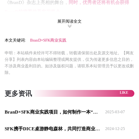
《BranD》杂志上亮相的舞台，
同时，优秀者还将有机会获得
BranD的推荐信及实习机会。
展开阅读全文
如果你渴望在设计中展现独特的内涵与价值，如果你希望你的
作品不仅仅被看见，更被世界理解与欣赏，那么这个项目将是
本文关键词:
BranD×SFK商业实践
你的不二之选！
让我们在这个项目中，一起探索设计的无限可
能，用作品讲述你独一无二的故事~
申明：本站稿件未经许可不得转载，转载请保留出处及源文地址。【网友
分享】列表内容由本站编辑整理或网友提供，仅为传递更多信息之目的，
不涉及商业盈利目的。如涉及版权问题，请联系本站管理员予以更改或删
除。
更多资讯
BranD×SFK商业实践项目，如何制作一本“小杂志”？
2025-03-07
SFK携手DICE桌游静电森林，共同打造商业实践大师课
2024-12-25