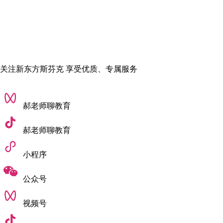
经过12年的积淀，如今《BranD》小众而独立，
专注于品牌设
计、收藏创意和设计灵感，内容严谨，体验细腻
，
赢得了80-90
后的文艺青年或品牌设计工作室的喜欢。
关注新东方斯芬克 享受优质、专属服务
郝老师聊教育
郝老师聊教育
小程序
公众号
视频号
BranD 广州艺术书展