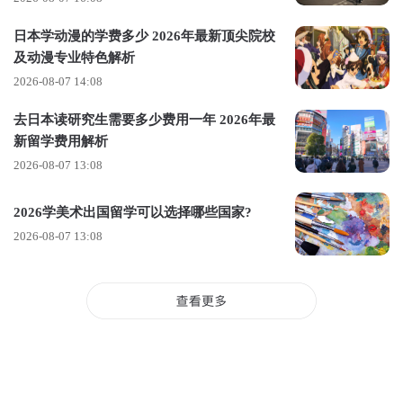
登上小众而独立的《BranD》
日本学动漫的学费多少 2026年最新顶尖院校
热销全球19个国家，86家最美书店
及动漫专业特色解析
如果你是一名艺术生，那么一定对《BranD》这本杂志不陌生！
2026-08-07 14:08
《BranD》创刊于2012年，是亚洲首本洞察品牌视觉传达中的创
去日本读研究生需要多少费用一年 2026年最
造力的创意杂志，是一本
获得红点、iF、德国设计联盟、ico-
新留学费用解析
D、伦敦Stack Awards，香港、泰国、德国、丹麦设计中心等联
2026-08-07 13:08
合推荐的杂志。
2026学美术出国留学可以选择哪些国家?
2026-08-07 13:08