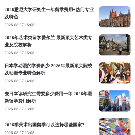
2026悉尼大学研究生一年留学费用+热门专业
及特色
2026-08-07 16:08
2026年艺术类留学爱尔兰 最新顶尖艺术类专
业及院校解析
.爱德华王子岛大学University of Prince
2026-08-07 16:08
Edward Island
日本学动漫的学费多少 2026年最新顶尖院校
及动漫专业特色解析
简称UPEI，位于加拿大爱德华王子岛省的夏洛特敦市，是一所
2026-08-07 14:08
具有悠久历史和卓越学术声誉的
公立大学
，是加拿大
最好的基
去日本读研究生需要多少费用一年 2026年最
础类大学
之一。
新留学费用解析
大学是目前加拿大学费最低的
公立大学之一
。
2026-08-07 13:08
大学提供多种本科和研究生专业，包括文科、商科、教育、工
2026学美术出国留学可以选择哪些国家?
程、家庭经济、音乐、理科、医科等。
2026-08-07 13:08