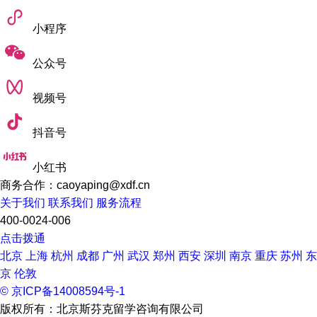
.阿卡迪亚大学Acadia University
小程序
位于新斯科舍省沃尔夫威尔市，是
一所私立的综合性大学
，是
公众号
加拿大历史最悠久的大学之一。
视频号
本科教育连续七年在加拿大排名第一
，综合排名总在前10名。
抖音号
在阿卡迪亚大学所获得的学位是被加拿大、美国等很多西方国
家认可的。
小红书
学校的优势专业包括BBA金融营销和BBA计算机科学。
商务合作：caoyaping@xdf.cn
关于我们
联系我们
服务流程
学校采取
小班教学
，每班28名学生。由于教学质量高，许多美
400-0024-006
国学生来到该校就读。
点击拨通
北京
上海
杭州
成都
广州
武汉
郑州
西安
深圳
南京
重庆
苏州
东
在阿卡迪亚大学就读，专业选择有很大的灵活性，可以同时攻
京
伦敦
读多个学位。
© 京ICP备14008594号-1
版权所有：北京斯芬克留学咨询有限公司