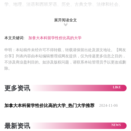
学、地理、法语和西班牙语、历史、古典文学、法律和社会、
意大利语、中世纪研究、纽芬兰研究、哲学、政治学、宗教研
展开阅读全文
究、社会学、会计等。
纽芬兰纪念大学的学费经济实惠，被誉为
加拿大大学中性价比
本文关键词:
加拿大本科留学性价比高的大学
最高
。
申明：本站稿件未经许可不得转载，转载请保留出处及源文地址。【网友
大学学费为8800加元，折合人民币为5万元。
分享】列表内容由本站编辑整理或网友提供，仅为传递更多信息之目的，
不涉及商业盈利目的。如涉及版权问题，请联系本站管理员予以更改或删
学校以
小班教学
为主，工程、心理学、教育学专业是纽芬兰大
除。
学的优势学科。
更多资讯
加拿大本科留学性价比高的大学_热门大学推荐
2024-11-06
最新资讯