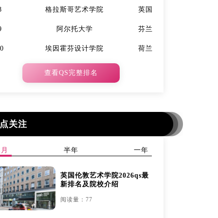
8
格拉斯哥艺术学院
英国
7
9
阿尔托大学
芬兰
9
10
埃因霍芬设计学院
荷兰
10
查看QS完整排名
点关注
本月
半年
一年
英国伦敦艺术学院2026qs最
新排名及院校介绍
阅读量：77