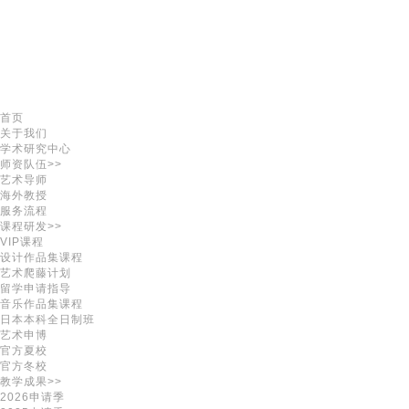
首页
关于我们
学术研究中心
师资队伍>>
艺术导师
海外教授
服务流程
课程研发>>
VIP课程
设计作品集课程
艺术爬藤计划
留学申请指导
音乐作品集课程
日本本科全日制班
艺术申博
官方夏校
官方冬校
教学成果>>
2026申请季