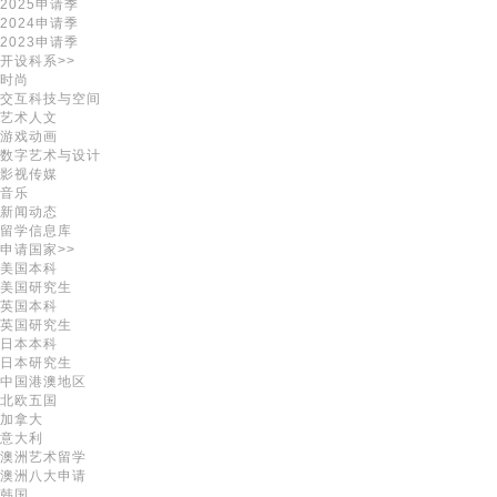
2025申请季
2024申请季
2023申请季
开设科系>>
时尚
交互科技与空间
艺术人文
游戏动画
数字艺术与设计
影视传媒
音乐
新闻动态
留学信息库
申请国家>>
美国本科
美国研究生
英国本科
英国研究生
日本本科
日本研究生
中国港澳地区
北欧五国
加拿大
意大利
澳洲艺术留学
澳洲八大申请
韩国