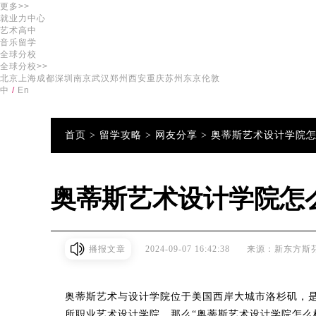
更多>>
就业力中心
艺术高中
音乐留学
全球分校
全球分校>>
北京
上海
成都
深圳
南京
武汉
郑州
西安
重庆
苏州
东京
伦敦
中
/
En
首页 >
留学攻略 >
网友分享 >
奥蒂斯艺术设计学院
奥蒂斯艺术设计学院怎
播报文章
2024-09-07 16:42:38
来源：新东方斯
奥蒂斯艺术与设计学院位于美国西岸大城市洛杉矶，
所职业艺术设计学院。那么“奥蒂斯艺术设计学院怎么