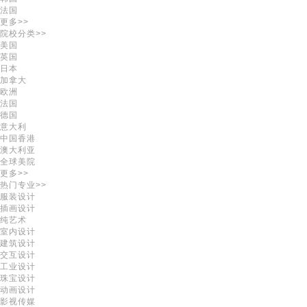
法国
更多>>
院校分类>>
美国
英国
日本
加拿大
欧洲
法国
德国
意大利
中国香港
澳大利亚
全球美院
更多>>
热门专业>>
服装设计
插画设计
纯艺术
室内设计
建筑设计
交互设计
工业设计
珠宝设计
动画设计
影视传媒