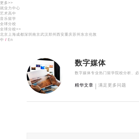
更多>>
就业力中心
艺术高中
音乐留学
全球分校
全球分校>>
北京
上海
成都
深圳
南京
武汉
郑州
西安
重庆
苏州
东京
伦敦
中
/
En
数字媒体
数字媒体专业热门留学院校分析、
精华文章
|
满足更多问题