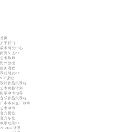
首页
关于我们
学术研究中心
师资队伍>>
艺术导师
海外教授
服务流程
课程研发>>
VIP课程
设计作品集课程
艺术爬藤计划
留学申请指导
音乐作品集课程
日本本科全日制班
艺术申博
官方夏校
官方冬校
教学成果>>
2026申请季