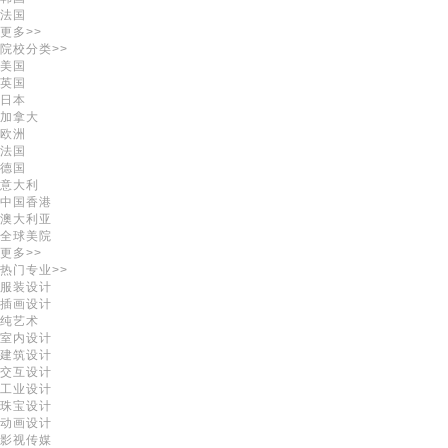
法国
更多>>
院校分类>>
美国
英国
日本
加拿大
欧洲
法国
德国
意大利
中国香港
澳大利亚
全球美院
更多>>
热门专业>>
服装设计
插画设计
纯艺术
室内设计
建筑设计
交互设计
工业设计
珠宝设计
动画设计
影视传媒