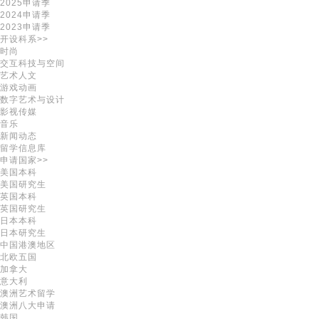
2025申请季
2024申请季
2023申请季
开设科系>>
时尚
交互科技与空间
艺术人文
游戏动画
数字艺术与设计
影视传媒
音乐
新闻动态
留学信息库
申请国家>>
美国本科
美国研究生
英国本科
英国研究生
日本本科
日本研究生
中国港澳地区
北欧五国
加拿大
意大利
澳洲艺术留学
澳洲八大申请
韩国