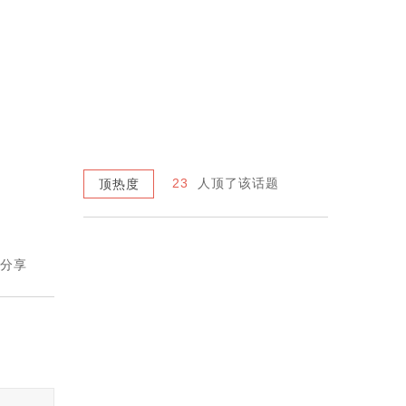
23
人顶了该话题
顶热度
分享
进入话题圈子
发现更多热门话题