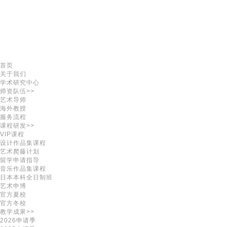
首页
关于我们
学术研究中心
师资队伍>>
艺术导师
海外教授
服务流程
课程研发>>
VIP课程
设计作品集课程
艺术爬藤计划
留学申请指导
音乐作品集课程
日本本科全日制班
艺术申博
官方夏校
官方冬校
教学成果>>
2026申请季