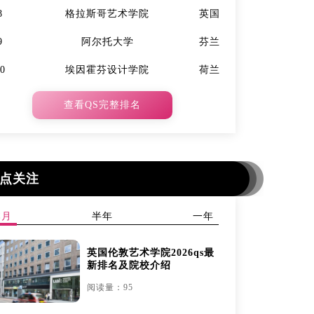
8
格拉斯哥艺术学院
英国
7
9
阿尔托大学
芬兰
9
10
埃因霍芬设计学院
荷兰
10
查看QS完整排名
点关注
本月
半年
一年
英国伦敦艺术学院2026qs最
新排名及院校介绍
阅读量：95