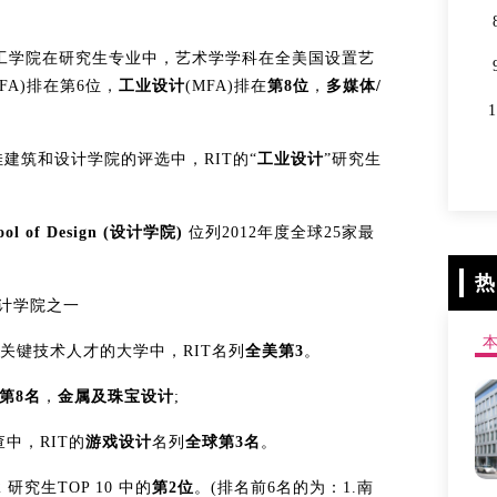
 中，罗切斯特理工学院在研究生专业中，艺术学学科在全美国设置艺
FA)排在第6位，
工业设计
(MFA)排在
第8位
，
多媒体/
对全美最佳建筑和设计学院的评选中，RIT的“
工业设计
”研究生
ool of Design (设计学院)
位列2012年度全球25家最
热
设计学院之一
域招募关键技术人才的大学中，RIT名列
全美第
3
。
第8名
，
金属及珠宝设计
;
调查中，RIT的
游戏设计
名列
全球第3名
。
 研究生TOP 10 中的
第2位
。(排名前6名的为：1.南