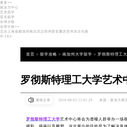
更多>>
就业力中心
艺术高中
音乐留学
全球分校
全球分校>>
北京
上海
成都
深圳
南京
武汉
郑州
西安
重庆
苏州
东京
伦敦
中
/
En
首页 >
留学攻略 >
南加州大学留学 >
罗彻斯特理工
罗彻斯特理工大学艺术
播报文章
2016-08-02 12:01:29
来源：新东方斯
罗彻斯特理工大学
艺术中心将会为聋哑人群举办一场
摄影、插画以及雕塑，这次展出的目的是为了解决具