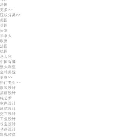
法国
更多>>
院校分类>>
美国
英国
日本
加拿大
欧洲
法国
德国
意大利
中国香港
澳大利亚
全球美院
更多>>
热门专业>>
服装设计
插画设计
纯艺术
室内设计
建筑设计
交互设计
工业设计
珠宝设计
动画设计
影视传媒