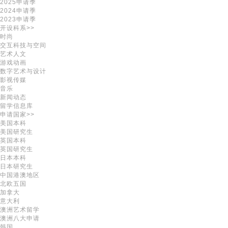
2025申请季
2024申请季
2023申请季
开设科系>>
时尚
交互科技与空间
艺术人文
游戏动画
数字艺术与设计
影视传媒
音乐
新闻动态
留学信息库
申请国家>>
美国本科
美国研究生
英国本科
英国研究生
日本本科
日本研究生
中国港澳地区
北欧五国
加拿大
意大利
澳洲艺术留学
澳洲八大申请
韩国