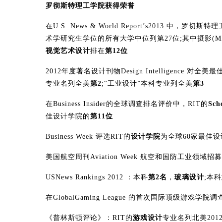
罗
彻
斯特理工学院获得荣誉
在U.S. News & World Report’s2013
术学研究生学位的所有大学中位列第27位;其中摄影(M
视觉艺术设计
排在
第12位
2012年度著名设计刊物Design Intelligence 
专业名列全美
第2
;“工业设计”本科专业列全美
第3
在Business Insider的全球调查排名评价中，RIT的
Sch
佳设计学院的
第11位
Business Week 评选RIT的
设计学院
为全球60家最佳
美国航空周刊Aviation Week 航空和国防工业领
USNews Rankings 2012 ：本科
第2名
，
玻璃设计
;本科
在GlobalGaming League 的首次国际顶级游戏学院
《普林斯顿评论》：RIT的
游戏设计
专业名列北美2012