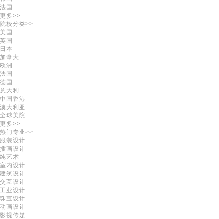
法国
更多>>
院校分类>>
美国
英国
日本
加拿大
欧洲
法国
德国
意大利
中国香港
澳大利亚
全球美院
更多>>
热门专业>>
服装设计
插画设计
纯艺术
室内设计
建筑设计
交互设计
工业设计
珠宝设计
动画设计
影视传媒