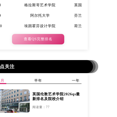
8
格拉斯哥艺术学院
英国
7
9
阿尔托大学
芬兰
9
10
埃因霍芬设计学院
荷兰
10
查看QS完整排名
点关注
本月
半年
一年
英国伦敦艺术学院2026qs最
新排名及院校介绍
阅读量：77