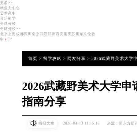
更多>>
就业力中心
艺术高中
音乐留学
全球分校
全球分校>>
北京
上海
成都
深圳
南京
武汉
郑州
西安
重庆
苏州
东京
伦敦
中
/
En
首页 >
留学攻略 >
网友分享 >
2026武藏野美术大
2026武藏野美术大学
指南分享
播报文章
2026-04-13 11:15:18
来源：新东方斯