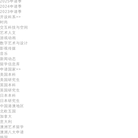
2025申请季
2024申请季
2023申请季
开设科系>>
时尚
交互科技与空间
艺术人文
游戏动画
数字艺术与设计
影视传媒
音乐
新闻动态
留学信息库
申请国家>>
美国本科
美国研究生
英国本科
英国研究生
日本本科
日本研究生
中国港澳地区
北欧五国
加拿大
意大利
澳洲艺术留学
澳洲八大申请
韩国