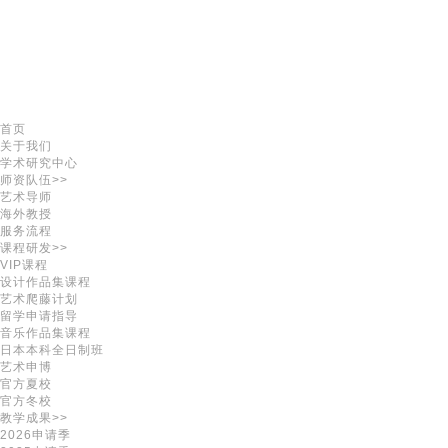
首页
关于我们
学术研究中心
师资队伍>>
艺术导师
海外教授
服务流程
课程研发>>
VIP课程
设计作品集课程
艺术爬藤计划
留学申请指导
音乐作品集课程
日本本科全日制班
艺术申博
官方夏校
官方冬校
教学成果>>
2026申请季