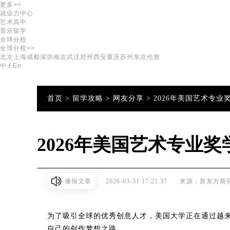
更多>>
就业力中心
艺术高中
音乐留学
全球分校
全球分校>>
北京
上海
成都
深圳
南京
武汉
郑州
西安
重庆
苏州
东京
伦敦
中
/
En
首页 >
留学攻略 >
网友分享 >
2026年美国艺术专业
2026年美国艺术专业
播报文章
2026-03-31 17:21:37
来源：新东方斯
为了吸引全球的优秀创意人才，美国大学正在通过越
自己的创作梦想之路。