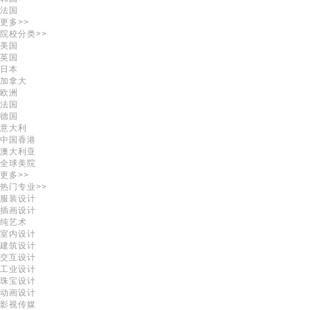
法国
更多>>
院校分类>>
美国
英国
日本
加拿大
欧洲
法国
德国
意大利
中国香港
澳大利亚
全球美院
更多>>
热门专业>>
服装设计
插画设计
纯艺术
室内设计
建筑设计
交互设计
工业设计
珠宝设计
动画设计
影视传媒