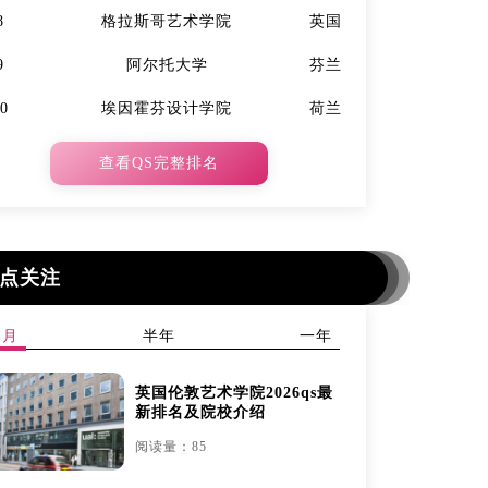
8
格拉斯哥艺术学院
英国
7
9
阿尔托大学
芬兰
9
10
埃因霍芬设计学院
荷兰
10
查看QS完整排名
点关注
本月
半年
一年
英国伦敦艺术学院2026qs最
新排名及院校介绍
阅读量：85