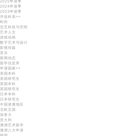
2025申请季
2024申请季
2023申请季
开设科系>>
时尚
交互科技与空间
艺术人文
游戏动画
数字艺术与设计
影视传媒
音乐
新闻动态
留学信息库
申请国家>>
美国本科
美国研究生
英国本科
英国研究生
日本本科
日本研究生
中国港澳地区
北欧五国
加拿大
意大利
澳洲艺术留学
澳洲八大申请
韩国