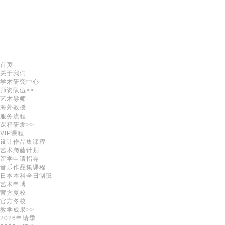
首页
关于我们
学术研究中心
师资队伍>>
艺术导师
海外教授
服务流程
课程研发>>
VIP课程
设计作品集课程
艺术爬藤计划
留学申请指导
音乐作品集课程
日本本科全日制班
艺术申博
官方夏校
官方冬校
教学成果>>
2026申请季