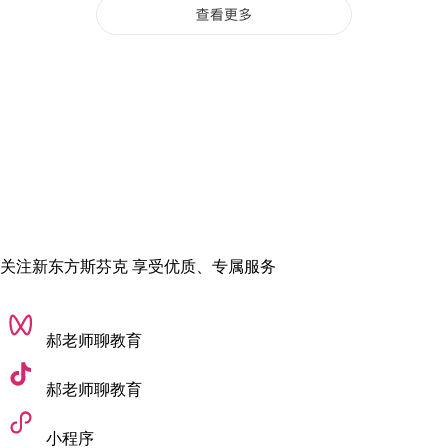
视觉策划案：以PPT或PDF报告的形式，完整展示
一个商业项目，例如一次新品发布活动的策划、
一个品牌的社交媒体营销方案等。其中应包含市
场调研、用户画像、策略制定和视觉呈现等部分
但部分院校可能要求提交以下替代材料：
商业案例分析报告(如品牌营销策略、市场调研)
创意提案(如时尚活动策划、品牌推广方案)
相关项目成果(如零售管理、数字营销实践)
关注新东方斯芬克 享受优质、专属服务
少数艺术院校(如马兰欧尼)可能接受视觉化提案(如品牌
概念板)
郝老师聊教育
核心申请条件
学术背景：多数院校对本科专业背景要求宽松，可跨专
郝老师聊教育
业申请。
小程序