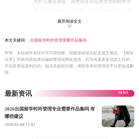
为什么建议准备：虽然很多综合类大学的时尚管
理专业不强制要求作品集，但在申请热门院校(如
伦敦艺术大学旗下的学院)时，竞争非常激烈。一
展开阅读全文
份出色的作品集能直观展示你的商业敏锐度、分
析问题的能力和对时尚的独特见解，极大提升你
本文关键词:
出国留学时尚管理需要作品集吗
的录取几率。如果你的学术成绩(如GPA)不占优
申明：本站稿件未经许可不得转载，转载请保留出处及源文地址。【网友
势，作品集更是弥补短板的绝佳机会。
分享】列表内容由本站编辑整理或网友提供，仅为传递更多信息之目的，
不涉及商业盈利目的。如涉及版权问题，请联系本站管理员予以更改或删
作品集的形式：它不同于纯艺术专业的设计作品
除。
集，更看重商业逻辑和策略思维。主要有两种形
式：
最新资讯
书面报告/小论文：你可以选择一个感兴趣的时尚
2026出国留学时尚管理专业需要作品集吗 有
商业议题，例如分析一个品牌的复苏策略、为新
哪些建议
兴品牌制定市场进入计划等，撰写一篇分析严
2026-01-08 11:01
谨、有独到见解的小论文。