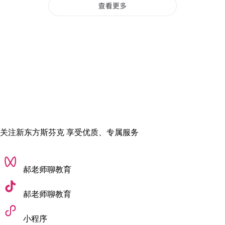
‌特色专业‌
医学系研究科•医学部
医学：连续多年位列全球医学排名前30(2024
QS)，癌症免疫治疗、再生医学等研究全球领先，
附属病院承担日本10%以上的器官移植手术。
理学系研究科•理学部
理学：物理学：基本粒子研究(如超级神冈探测
关注新东方斯芬克 享受优质、专属服务
器)、量子计算;化学：催化反应、纳米材料合成;
天文学：参与国际望远镜项目(如Subaru望远镜)。
法学政治学研究科•法学部
郝老师聊教育
工学系研究科•工学部
郝老师聊教育
工学：机器人领域：主导研发了日本首台人形机
小程序
器人“HRP-2”;材料科学：碳纳米管、高温超导材