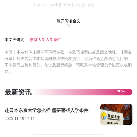
2024年QS世界大学排名第28位
‌2025年软科世界大学学术排名‌：第28位(日本第1)‌
展开阅读全文
‌2024年泰晤士世界大学排名‌：第29位
本文关键词:
东京大学入学条件
‌2024-2025年U.S. NEWS世界大学排名‌：第84位‌
学科排名
申明：本站稿件未经许可不得转载，转载请保留出处及源文地址。【网友
分享】列表内容由本站编辑整理或网友提供，仅为传递更多信息之目的，
艺术与人文学科(世界第60名)
不涉及商业盈利目的。如涉及版权问题，请联系本站管理员予以更改或删
除。
商业和经济学(世界第28名)
教育学(世界第25名)
最新资讯
物理科学(世界第24名)‌
院系设置与特色专业：
赴日本东京大学怎么样 需要哪些入学条件
2025-11-19 17:11
学部设置‌：10个学部，50个本科专业‌
‌研究生院‌：15个研究生院，96个研究生专业‌