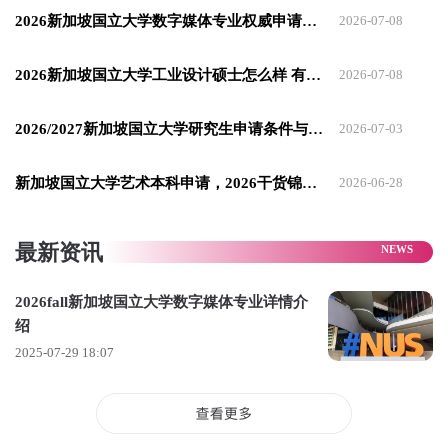
需提交一份约1000字的研究提案，表明拟研究的领域和主题，
2026新加坡国立大学数字媒体专业权威申请指南
2026-07-08
展示对该领域的了解、预期的研究方法和简要的参考文献。
2026新加坡国立大学工业设计硕士怎么样 有哪些优势
⭕艺术与文化创业硕士
2026-07-08
✅专业简介：
2026/2027新加坡国立大学研究生申请条件与时间全解析
2026-07-03
该专业隶属于新加坡国立大学东亚研究所和商学院交叉管理，
新加坡国立大学艺术本科申请，2026干货锦集！
2026-06-28
聚焦亚洲文化产业、内容经济、公共艺术与创意管理，旨在培
养文化创业领域的专业人才，使学生能够将文化内容转化为可
最新资讯
持续的社会影响力与商业价值。
✅课程设置：
2026fall新加坡国立大学数字媒体专业详情介
绍
课程内容包括文化产业管理、文化政策分析、创意项目策划与
2025-07-29 18:07
执行、文化市场营销等，帮助学生掌握文化创业所需的各项技
能和知识。
✅申请要求