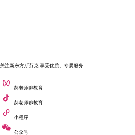
学术要求：通常要求申请者具有相关学科的学士学位，对于非
相关专业的申请者，如果有2年以上的相关工作经验也可申请。
语言要求：雅思7分（单项不低于6分）或托福100分（写作不低
于22分）。
✅其他材料：
需要提交个人陈述、推荐信等材料，以展示自己的学术背景、
关注新东方斯芬克 享受优质、专属服务
实践经验、职业目标和对专业的理解等。
郝老师聊教育
郝老师聊教育
小程序
公众号