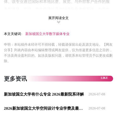
体。该专业通过国际和本地比赛、展览、与外部客户合作的服
务型项目、实习、学生交流以及与行业从业者的互动，为学生
提供体验式学习的机会。
展开阅读全文
✅课程设置：
本文关键词:
新加坡国立大学数字媒体专业
课程涵盖传播学概念、数据可视化、社交媒体与分析、全球媒
申明：本站稿件未经许可不得转载，转载请保留出处及源文地址。【网友
介传播、战略传播等，学生可以根据自己的兴趣和职业规划选
分享】列表内容由本站编辑整理或网友提供，仅为传递更多信息之目的，
择不同的方向进行深入学习。
不涉及商业盈利目的。如涉及版权问题，请联系本站管理员予以更改或删
除。
✅申请要求
学术要求：申请人需拥有良好的新加坡国立大学荣誉学位（二
更多资讯
等及以上）或同等学历（如四年制学士学位，平均成绩至少为B
或同等水平）。
新加坡国立大学有什么专业 2026最新院系详解
2026-07-08
语言要求：雅思6分或托福网考85分。
✅其他材料：
2026新加坡国立大学空间设计专业学费及最新申请条件详情
2026-07-08