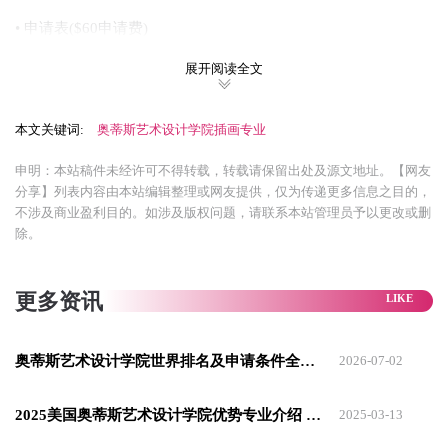
• 申请表($60申请费)
• 中英文成绩单
展开阅读全文
• 论文：如果你可以选择一个人(在世或离世)，为你准备将来的
本文关键词:
奥蒂斯艺术设计学院插画专业
艺术家或设计师的职业生涯，你将会选谁?你希望从他身上学到
什么?
申明：本站稿件未经许可不得转载，转载请保留出处及源文地址。【网友
分享】列表内容由本站编辑整理或网友提供，仅为传递更多信息之目的，
作品集要求
不涉及商业盈利目的。如涉及版权问题，请联系本站管理员予以更改或删
除。
• 国际生建议提供电子作品集，在网申后，你将会收到url来上传
你的文件
更多资讯
• 我们也接受DVD和CD
• 请注明你的姓名、项目名称、媒介、尺寸和日期
奥蒂斯艺术设计学院世界排名及申请条件全解析
2026-07-02
• 不接受人体素描作品
2025美国奥蒂斯艺术设计学院优势专业介绍 玩具设计全美独家！
2025-03-13
• 基本的作品集应该包括10-20张，你近期最好的作品，媒介不