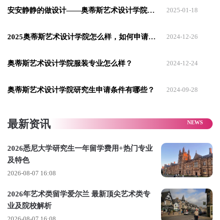
限，包括但不限于：
安安静静的做设计——奥蒂斯艺术设计学院服装专业！
2025-01-18
- 绘画
2025奥蒂斯艺术设计学院怎么样，如何申请考入?
2024-12-26
- 插画
- 油画
奥蒂斯艺术设计学院服装专业怎么样？
2024-12-24
- 摄影
奥蒂斯艺术设计学院研究生申请条件有哪些？
2024-09-28
- 2-D设计
- 雕塑
最新资讯
- 草图
2026悉尼大学研究生一年留学费用+热门专业
- 3-D设计
及特色
- time-based作品
2026-08-07 16:08
就业方向
2026年艺术类留学爱尔兰 最新顶尖艺术类专
业及院校解析
毕业生最近的雇主和客户包括：
2026-08-07 16:08