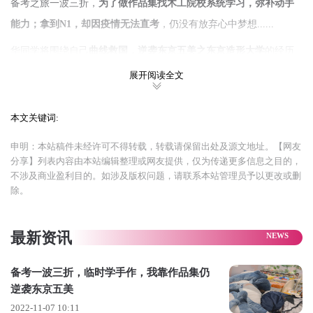
备考之旅一波三折，
为了做作品集找木工院校系统学习，弥补动手
能力；拿到N1，却因疫情无法直考
，仍没有放弃心中梦想......
华同学将围绕自己
曲线救国，逆袭东京五美之东京造形大学
的经历
展开分享。
展开阅读全文
“
爱吃大米饭
”选择日本
本文关键词:
我思路清奇，但目标明确
申明：本站稿件未经许可不得转载，转载请保留出处及源文地址。【网友
和大多数艺术生一样，我从小就很喜欢画画，小时候看了很多漫
分享】列表内容由本站编辑整理或网友提供，仅为传递更多信息之目的，
画，后来报了兴趣班。但中学时期画画变成我学习之外的消遣，因
不涉及商业盈利目的。如涉及版权问题，请联系本站管理员予以更改或删
除。
为画画在爸妈和老师眼中是“不务正业”。
但越是不给画画越想画，慢慢
画多了变成了自己很重要的兴趣，将
最新资讯
来也想做和画画相关的职业
。但可惜高中时候是理科生只能尽量在
理工科里找画画相关的专业。
备考一波三折，临时学手作，我靠作品集仍
逆袭东京五美
大学也很开心，不过我也越来越明白我想学习设计而不是研究材
2022-11-07 10:11
料。对于进修之路来说，
国内考研卷得不成样子，国外院校相对来