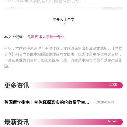
2027/28 学年入学的费用可能会有所变动。）
展开阅读全文
本文关键词:
伦敦艺术大学硕士专业
申明：本站稿件未经许可不得转载，转载请保留出处及源文地址。【网友
分享】列表内容由本站编辑整理或网友提供，仅为传递更多信息之目的，
不涉及商业盈利目的。如涉及版权问题，请联系本站管理员予以更改或删
除。
数据可视化设计艺术
更多资讯
数据可视化设计硕士课程以对数据的智能探究以及实践导向的
深入研究为驱动。通过运用多种媒介、工具和技术，您将对数
英国留学指南：带你窥探真实的伦敦留学生活！
2020-03-19
据进行研究、解读、批判和可视化，从而开发出各种受众都能
理解的创意叙事。
最新资讯
核心方向：数据可视化设计硕士课程以智能探究与实践研究为