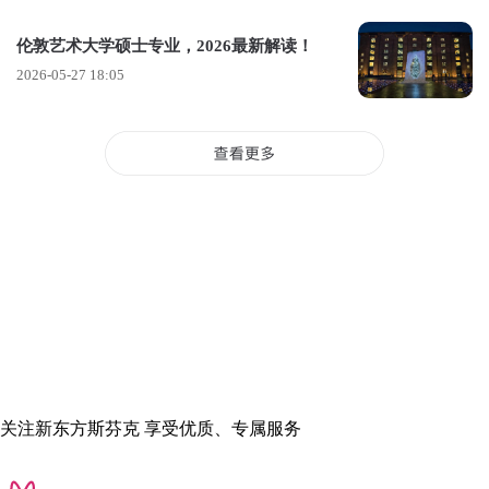
驱动，培养将数据转化为创意叙事的能力，并灵活运用印刷、
伦敦艺术大学硕士专业，2026最新解读！
实体、环境或屏幕交互等多种传播形式。
2026-05-27 18:05
就业前景：数据可视化设计师 / 前端工程师 、UX/UI设计师（可
视化方向）、BI分析师 / 数据产品设计师、数据记者 / 媒体设计
师、创意技术专家 / 交互开发者。
国际生学费：30890英镑（此费用适用于 2026/27 学年入学，
2027/28 学年入学的费用可能会有所变动。）
服务设计
服务设计是一种以人为本的学科，开发并应用服务设计来应对
广泛的社会和商业挑战，跨学科合作，与利益相关者和专家携
手共进。
关注新东方斯芬克 享受优质、专属服务
核心方向：本课程培养你将服务设计应用于真实社会与商业挑
战的能力，让你在实际项目中与跨学科团队协作。