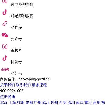
国际生学费：30890英镑（此费用适用于 2026/27 学年入学，
郝老师聊教育
2027/28 学年入学的费用可能会有所变动。）
郝老师聊教育
上面就是本期为大家总结的伦敦艺术大学硕士专业！看完你有
没有心动呢？大家如果还有什么关于专业或者申请的问题可以
小程序
联系斯芬克官网进行咨询哟！
公众号
责任编辑：AnAn
视频号
抖音号
小红书
商务合作：caoyaping@xdf.cn
关于我们
联系我们
服务流程
400-0024-006
点击拨通
北京
上海
杭州
成都
广州
武汉
郑州
西安
深圳
南京
重庆
苏州
东