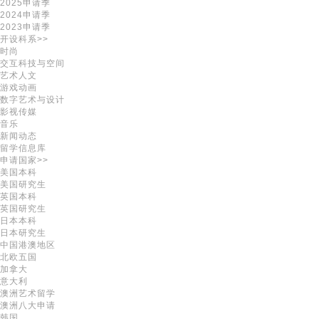
2025申请季
2024申请季
2023申请季
开设科系>>
时尚
交互科技与空间
艺术人文
游戏动画
数字艺术与设计
影视传媒
音乐
新闻动态
留学信息库
申请国家>>
美国本科
美国研究生
英国本科
英国研究生
日本本科
日本研究生
中国港澳地区
北欧五国
加拿大
意大利
澳洲艺术留学
澳洲八大申请
韩国