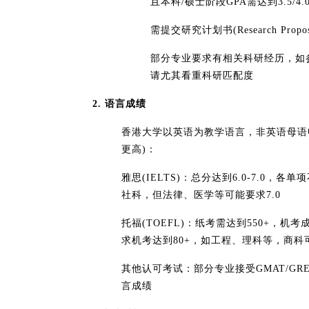
且本科/硕士阶段GPA需达到​​3.5/
需提交​​研究计划书(Research P
部分专业要求有​​相关科研经历，
请尤其看重科研匹配度
​​2. 语言成绩​​
香港大学以英语为教学语言，非英语母语
更高)：
雅思(IELTS)：总分达到​​6.0-7.0​​
社科，但法律、医学等可能要求7.0
托福(TOEFL)：纸考需达到550+，机考成绩
求机考达到80+，如工程、理科等，商科可
其他认可考试：部分专业接受GMAT/GR
言成绩