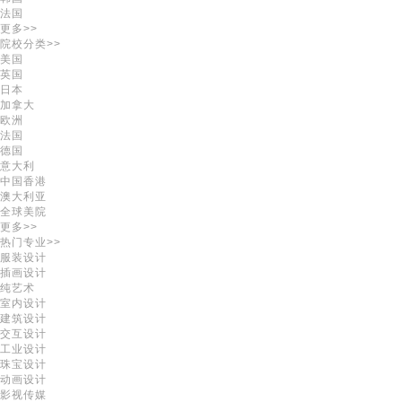
法国
更多>>
院校分类>>
美国
英国
日本
加拿大
欧洲
法国
德国
意大利
中国香港
澳大利亚
全球美院
更多>>
热门专业>>
服装设计
插画设计
纯艺术
室内设计
建筑设计
交互设计
工业设计
珠宝设计
动画设计
影视传媒