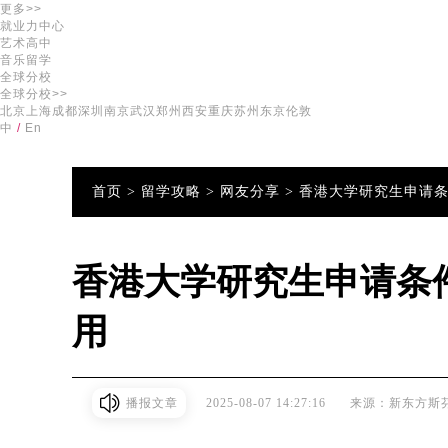
更多>>
就业力中心
艺术高中
音乐留学
全球分校
全球分校>>
北京
上海
成都
深圳
南京
武汉
郑州
西安
重庆
苏州
东京
伦敦
中
/
En
首页 >
留学攻略 >
网友分享 >
香港大学研究生申请条
香港大学研究生申请条件
用
播报文章
2025-08-07 14:27:16
来源：新东方斯