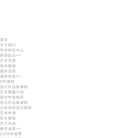
首页
关于我们
学术研究中心
师资队伍>>
艺术导师
海外教授
服务流程
课程研发>>
VIP课程
设计作品集课程
艺术爬藤计划
留学申请指导
音乐作品集课程
日本本科全日制班
艺术申博
官方夏校
官方冬校
教学成果>>
2026申请季