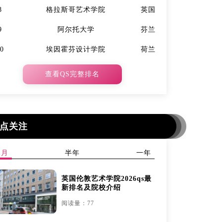
8
格拉斯哥艺术学院
英国
7
9
阿尔托大学
芬兰
9
10
埃因霍芬设计学院
荷兰
10
查看QS完整排名
点关注
本月
半年
一年
英国伦敦艺术学院2026qs最
新排名及院校介绍
阅读量：77