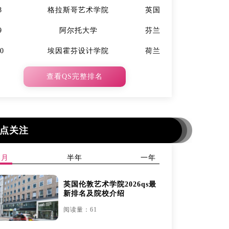
8
格拉斯哥艺术学院
英国
7
9
阿尔托大学
芬兰
9
10
埃因霍芬设计学院
荷兰
10
查看QS完整排名
点关注
本月
半年
一年
英国伦敦艺术学院2026qs最
新排名及院校介绍
阅读量：61