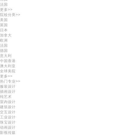
法国
更多>>
院校分类>>
美国
英国
日本
加拿大
欧洲
法国
德国
意大利
中国香港
澳大利亚
全球美院
更多>>
热门专业>>
服装设计
插画设计
纯艺术
室内设计
建筑设计
交互设计
工业设计
珠宝设计
动画设计
影视传媒