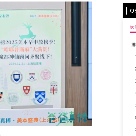
Q
设
棒