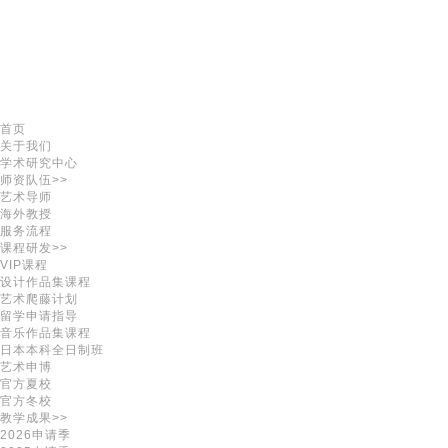
首页
关于我们
学术研究中心
师资队伍>>
艺术导师
海外教授
服务流程
课程研发>>
VIP课程
设计作品集课程
艺术爬藤计划
留学申请指导
音乐作品集课程
日本本科全日制班
艺术申博
官方夏校
官方冬校
教学成果>>
2026申请季