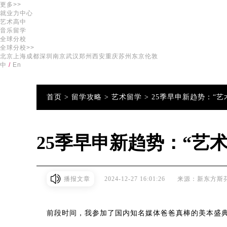
更多>>
就业力中心
艺术高中
音乐留学
全球分校
全球分校>>
北京
上海
成都
深圳
南京
武汉
郑州
西安
重庆
苏州
东京
伦敦
中
/
En
首页 >
留学攻略 >
艺术留学 >
25季早申新趋势：“
25季早申新趋势：“艺
播报文章
2024-12-27 16:01:26
来源：新东方斯
前段时间，我参加了国内知名媒体爸爸真棒的美本盛典