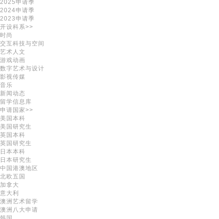
2025申请季
2024申请季
2023申请季
开设科系>>
时尚
交互科技与空间
艺术人文
游戏动画
数字艺术与设计
影视传媒
音乐
新闻动态
留学信息库
申请国家>>
美国本科
美国研究生
英国本科
英国研究生
日本本科
日本研究生
中国港澳地区
北欧五国
加拿大
意大利
澳洲艺术留学
澳洲八大申请
韩国