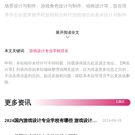
场景设计与制作、游戏角色设计与制作、动画设计等，旨在培
养学生全面掌握手机游戏和次时代游戏项目的基本设计与制作
能力，以及现代游戏项目策划、游戏形象设计、游戏项目制作
展开阅读全文
等方面的专业能力。
该专业学生毕业后可以选择在影视媒体、影视媒体、移动媒
本文关键词:
游戏设计专业学校排名
体、交互媒体、游戏美术行业及企事业单位等领域就业，从事
网络动画设计、界面设计、影视特效与剪辑、三维场景与角色
申明：本站稿件未经许可不得转载，转载请保留出处及源文地址。【网友
分享】列表内容由本站编辑整理或网友提供，仅为传递更多信息之目的，
设计、游戏角色造型与动作设计、游戏特效设计、手机APP界面
不涉及商业盈利目的。如涉及版权问题，请联系本站管理员予以更改或删
定制、交互媒体演示设计等复合型技术技能工作。
除。
更多资讯
2024国内游戏设计专业学校有哪些 游戏设计专业学校排名
2024-09-18