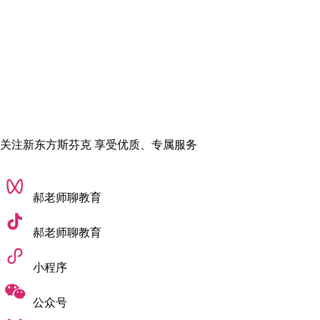
8.中南大学
9.重庆大学
10.四川大学
11.西安电子科技大学
12.东南大学
关注新东方斯芬克 享受优质、专属服务
13.吉林大学
14.哈尔滨工业大学
郝老师聊教育
15.中国石油大学(北京)
16.浙江大学
郝老师聊教育
17.中山大学
小程序
18.华南理工大学
公众号
19.南开大学