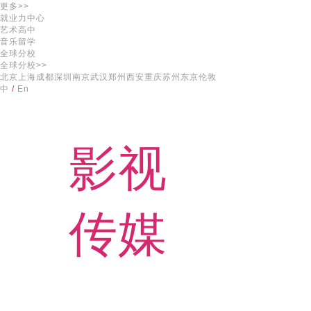
更多>>
就业力中心
艺术高中
音乐留学
全球分校
全球分校>>
北京
上海
成都
深圳
南京
武汉
郑州
西安
重庆
苏州
东京
伦敦
中
/
En
影视
传媒